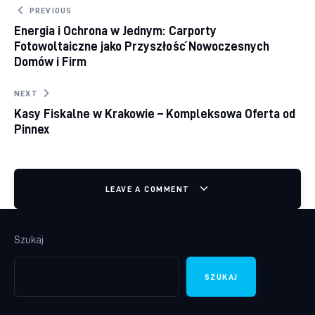
Nawigacja wpisu
PREVIOUS
Energia i Ochrona w Jednym: Carporty
Fotowoltaiczne jako Przyszłość Nowoczesnych
Domów i Firm
NEXT
Kasy Fiskalne w Krakowie – Kompleksowa Oferta od
Pinnex
LEAVE A COMMENT
Szukaj
SZUKAJ