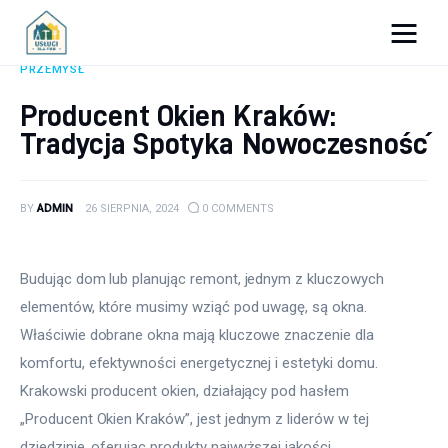
Porady dla firm
PRZEMYSŁ
Producent Okien Kraków:
Prowadzenie firmy
Tradycja Spotyka Nowoczesność
Urządzanie biura
BY
ADMIN
26 SIERPNIA, 2024
0
COMMENTS
Marketing firm
Zdrowie pracowników
Budując dom lub planując remont, jednym z kluczowych 
elementów, które musimy wziąć pod uwagę, są okna. 
Atrakcje
Właściwie dobrane okna mają kluczowe znaczenie dla 
komfortu, efektywności energetycznej i estetyki domu. 
Prawo
Krakowski producent okien, działający pod hasłem 
Pozostałe
„Producent Okien Kraków”, jest jednym z liderów w tej 
dziedzinie, oferując produkty najwyższej jakości.