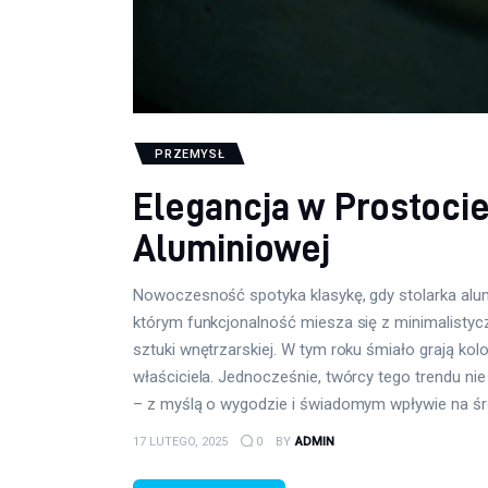
PRZEMYSŁ
Elegancja w Prostocie
Aluminiowej
Nowoczesność spotyka klasykę, gdy stolarka alum
którym funkcjonalność miesza się z minimalistyczn
sztuki wnętrzarskiej. W tym roku śmiało grają k
właściciela. Jednocześnie, twórcy tego trendu nie
– z myślą o wygodzie i świadomym wpływie na ś
17 LUTEGO, 2025
0
BY
ADMIN