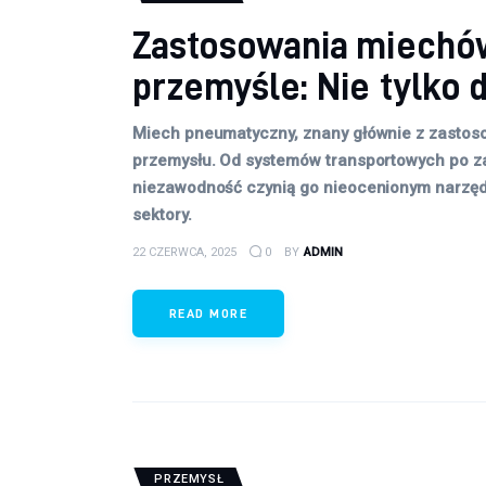
Zastosowania miechó
przemyśle: Nie tylko d
Miech pneumatyczny, znany głównie z zastoso
przemysłu. Od systemów transportowych po z
niezawodność czynią go nieocenionym narzęd
sektory.
22 CZERWCA, 2025
0
BY
ADMIN
READ MORE
PRZEMYSŁ