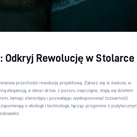
: Odkryj Rewolucję w Stolarce
iniowa przechodzi rewolucję projektową. Zanurz się w świecie, w
ą elegancją, a okna i drzwi, z pozoru zwyczajne, stają się dziełem
olorem, łamiąc stereotypy i pozwalając wyeksponować tożsamość
 zapominają o ekologii i technologii, łącząc przyjemne z pożyteczny
rodowisko.