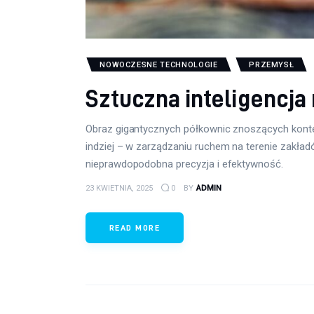
NOWOCZESNE TECHNOLOGIE
PRZEMYSŁ
Sztuczna inteligencja
Obraz gigantycznych półkownic znoszących kontene
indziej – w zarządzaniu ruchem na terenie zakładó
nieprawdopodobna precyzja i efektywność.
23 KWIETNIA, 2025
0
BY
ADMIN
READ MORE