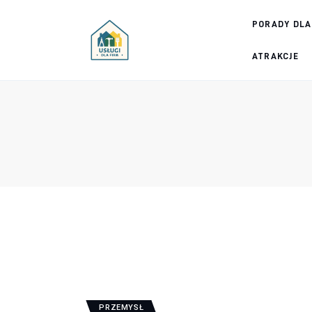
Porady dla firm
PORADY DLA
Prowadzenie firmy
ATRAKCJE
Urządzanie biura
Marketing firm
Zdrowie pracowników
Atrakcje
Prawo
Pozostałe
PRZEMYSŁ