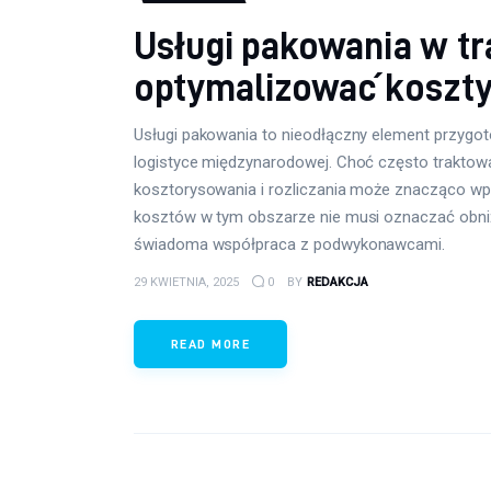
Usługi pakowania w tra
optymalizować koszt
Usługi pakowania to nieodłączny element przygo
logistyce międzynarodowej. Choć często traktowan
kosztorysowania i rozliczania może znacząco wp
kosztów w tym obszarze nie musi oznaczać obniż
świadoma współpraca z podwykonawcami.
29 KWIETNIA, 2025
0
BY
REDAKCJA
READ MORE