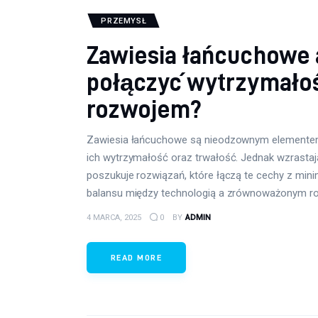
PRZEMYSŁ
Zawiesia łańcuchowe 
połączyć wytrzymało
rozwojem?
Zawiesia łańcuchowe są nieodzownym elementem 
ich wytrzymałość oraz trwałość. Jednak wzrasta
poszukuje rozwiązań, które łączą te cechy z min
balansu między technologią a zrównoważonym roz
4 MARCA, 2025
0
BY
ADMIN
READ MORE