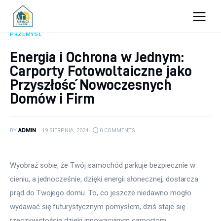
Porady dla firm
PRZEMYSŁ
Energia i Ochrona w Jednym:
Prowadzenie firmy
Carporty Fotowoltaiczne jako
Urządzanie biura
Przyszłość Nowoczesnych
Domów i Firm
Marketing firm
Zdrowie pracowników
BY
ADMIN
19 SIERPNIA, 2024
0
COMMENTS
Atrakcje
Wyobraź sobie, że Twój samochód parkuje bezpiecznie w 
cieniu, a jednocześnie, dzięki energii słonecznej, dostarcza 
Prawo
prąd do Twojego domu. To, co jeszcze niedawno mogło 
Pozostałe
wydawać się futurystycznym pomysłem, dziś staje się 
rzeczywistością dzięki innowacyjnym carportom 