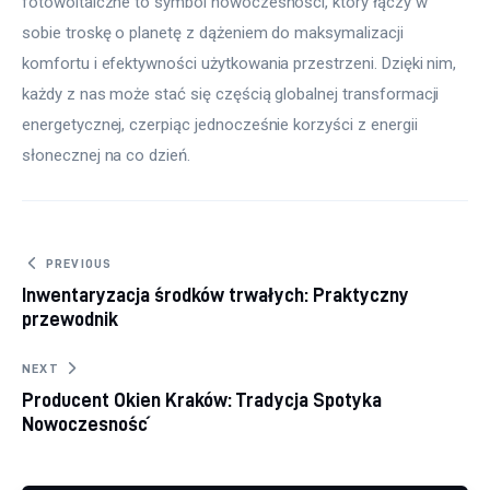
fotowoltaiczne to symbol nowoczesności, który łączy w 
sobie troskę o planetę z dążeniem do maksymalizacji 
komfortu i efektywności użytkowania przestrzeni. Dzięki nim, 
każdy z nas może stać się częścią globalnej transformacji 
energetycznej, czerpiąc jednocześnie korzyści z energii 
słonecznej na co dzień.
Nawigacja wpisu
PREVIOUS
Inwentaryzacja środków trwałych: Praktyczny
przewodnik
NEXT
Producent Okien Kraków: Tradycja Spotyka
Nowoczesność