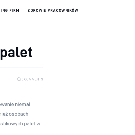
ING FIRM
ZDROWIE PRACOWNIKÓW
palet
0
COMMENTS
owanie niemal 
nież osobach 
stikowych palet w 