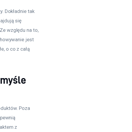
. Dokładnie tak 
ajdują się 
e względu na to, 
chowywanie jest 
, o co z całą 
emyśle
duktów. Poza 
apewnią 
aktem z 