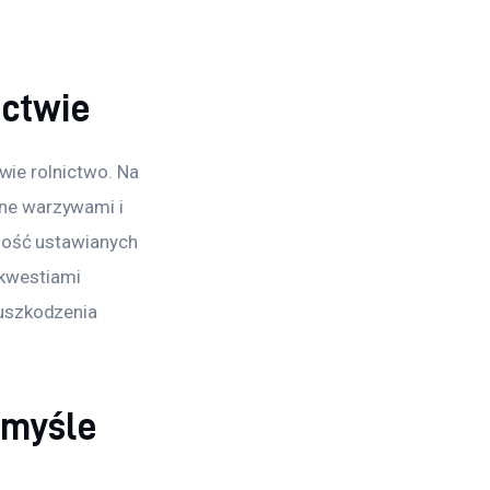
ictwie
wie rolnictwo. Na 
ne warzywami i 
ność ustawianych 
 kwestiami 
uszkodzenia 
emyśle