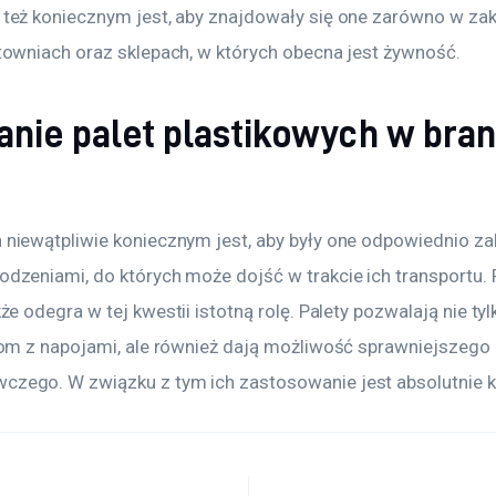
też koniecznym jest, aby znajdowały się one zarówno w za
towniach oraz sklepach, w których obecna jest żywność.
nie palet plastikowych w bra
niewątpliwie koniecznym jest, aby były one odpowiednio z
dzeniami, do których może dojść w trakcie ich transportu. 
kże odegra w tej kwestii istotną rolę. Palety pozwalają nie ty
iom z napojami, ale również dają możliwość sprawniejszego 
zego. W związku z tym ich zastosowanie jest absolutnie k