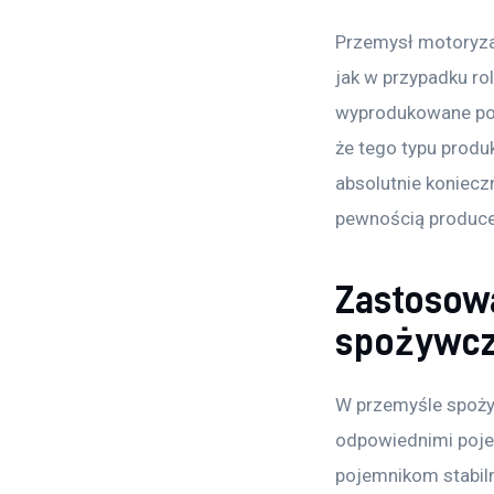
Przemysł motoryzac
jak w przypadku rol
wyprodukowane pod
że tego typu produ
absolutnie koniec
pewnością producen
Zastosowa
spożywc
W przemyśle spoży
odpowiednimi pojem
pojemnikom stabil