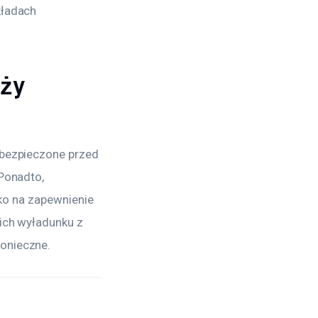
kładach 
nży
abezpieczone przed 
Ponadto, 
lko na zapewnienie 
ich wyładunku z 
onieczne.