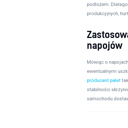
podłożem. Dlatego 
produkcyjnych, hur
Zastosowa
napojów
Mówiąc o napojach 
ewentualnymi uszko
producent palet
 ta
stabilności skrzyn
samochodu dostawc