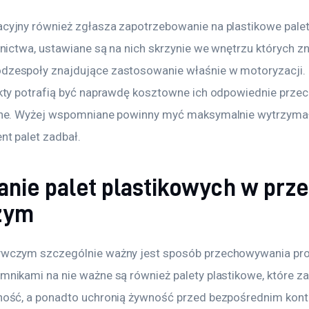
yjny również zgłasza zapotrzebowanie na plastikowe palety
nictwa, ustawiane są na nich skrzynie we wnętrzu których zn
zespoły znajdujące zastosowanie właśnie w motoryzacji. Z
kty potrafią być naprawdę kosztowne ich odpowiednie prze
zne. Wyżej wspomniane powinny myć maksymalnie wytrzymałe
t palet zadbał.
nie palet plastikowych w prz
zym
wczym szczególnie ważny jest sposób przechowywania pro
nikami na nie ważne są również palety plastikowe, które z
ność, a ponadto uchronią żywność przed bezpośrednim kont