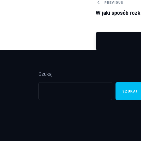
Nawigacj
PREVIOUS
W jaki sposób rozk
Szukaj
SZUKAJ