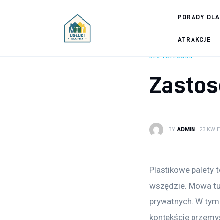
Porady dla firm
PORADY DLA
Prowadzenie firmy
ATRAKCJE
BEZ KATEGORII
Urządzanie biura
Zastos
Marketing firm
Zdrowie pracowników
BY
ADMIN
23 KWIE
Atrakcje
Prawo
Plastikowe palety 
Pozostałe
wszędzie. Mowa tu 
prywatnych. W tym 
kontekście przemy