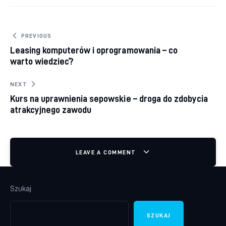
Nawigacja wpisu
PREVIOUS
Leasing komputerów i oprogramowania – co
warto wiedzieć?
NEXT
Kurs na uprawnienia sepowskie – droga do zdobycia
atrakcyjnego zawodu
LEAVE A COMMENT
Szukaj
SZUKAJ