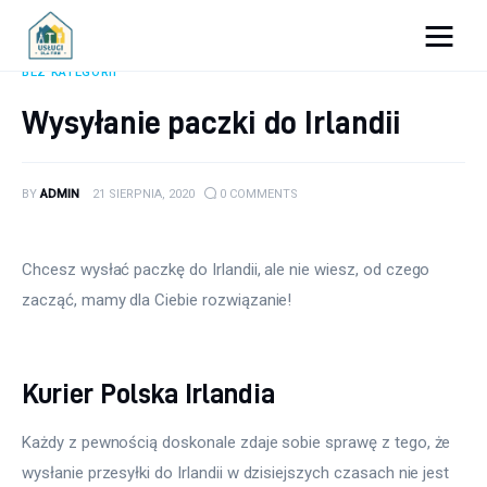
Porady dla firm
BEZ KATEGORII
Wysyłanie paczki do Irlandii
Prowadzenie firmy
Urządzanie biura
BY
ADMIN
21 SIERPNIA, 2020
0
COMMENTS
Marketing firm
Chcesz wysłać paczkę do Irlandii, ale nie wiesz, od czego 
Zdrowie pracowników
zacząć, mamy dla Ciebie rozwiązanie!
Atrakcje
Kurier Polska Irlandia
Prawo
Każdy z pewnością doskonale zdaje sobie sprawę z tego, że 
Pozostałe
wysłanie przesyłki do Irlandii w dzisiejszych czasach nie jest 