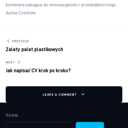
kontenera pasująca do innowacyjności i przedsiębiorczego 
ducha Czechów.
Nawigacja wpisu
PREVIOUS
Zalety palet plastikowych
NEXT
Jak napisać CV krok po kroku?
LEAVE A COMMENT
Szukaj