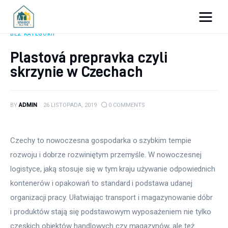
Porady dla firm
BEZ KATEGORII
Plastová prepravka czyli
Prowadzenie firmy
skrzynie w Czechach
Urządzanie biura
BY
ADMIN
26 LISTOPADA, 2019
0
COMMENTS
Marketing firm
Zdrowie pracowników
Czechy to nowoczesna gospodarka o szybkim tempie 
rozwoju i dobrze rozwiniętym przemyśle. W nowoczesnej 
Atrakcje
logistyce, jaką stosuje się w tym kraju używanie odpowiednich 
kontenerów i opakowań to standard i podstawa udanej 
Prawo
organizacji pracy. Ułatwiając transport i magazynowanie dóbr 
Pozostałe
i produktów stają się podstawowym wyposażeniem nie tylko 
czeskich obiektów handlowych czy magazynów, ale też 