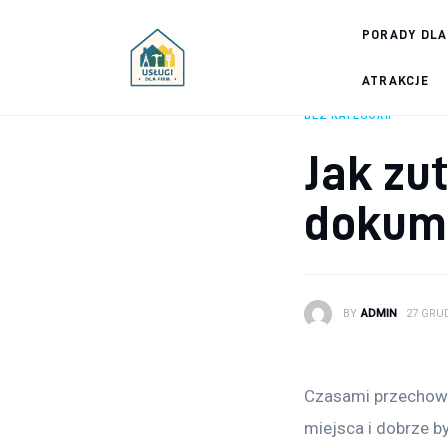
Porady dla firm
PORADY DLA
Prowadzenie firmy
ATRAKCJE
BEZ KATEGORII
Urządzanie biura
Jak zu
Marketing firm
dokum
Zdrowie pracowników
Atrakcje
BY
ADMIN
27 GRUD
Prawo
Pozostałe
Czasami przechowy
miejsca i dobrze by