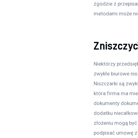
zgodzie z przepisa
metodami może nie 
Zniszczyć
Niektórzy przedsię
zwykłe biurowe nisz
Niszczarki są zwyk
która firma ma miej
dokumenty dokument
dodatku niecałkowic
złożeniu mogą być i
podpisać umowę z p