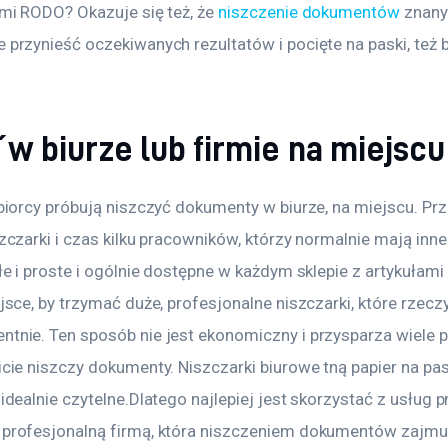
mi RODO? Okazuje się też, że 
niszczenie dokumentów
 znan
przynieść oczekiwanych rezultatów i pocięte na paski, też 
 w biurze lub firmie na miejscu
biorcy próbują niszczyć dokumenty w biurze, na miejscu. Pr
czarki i czas kilku pracowników, którzy normalnie mają inne
łe i proste i ogólnie dostępne w każdym sklepie z artykułami
sce, by trzymać duże, profesjonalne niszczarki, które rzecz
nie. Ten sposób nie jest ekonomiczny i przysparza wiele 
ie niszczy dokumenty. Niszczarki biurowe tną papier na pask
dealnie czytelne.Dlatego najlepiej jest skorzystać z usług p
rofesjonalną firmą, która niszczeniem dokumentów zajmuje