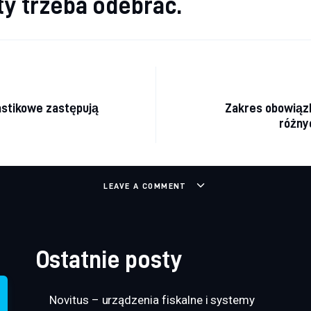
y trzeba odebrać.
a wpisu
astikowe zastępują
Zakres obowiąz
różny
LEAVE A COMMENT
Ostatnie posty
Novitus – urządzenia fiskalne i systemy