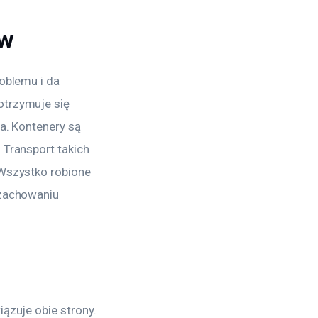
ów
oblemu i da 
trzymuje się 
a. Kontenery są 
Transport takich 
Wszystko robione 
 zachowaniu 
ązuje obie strony. 