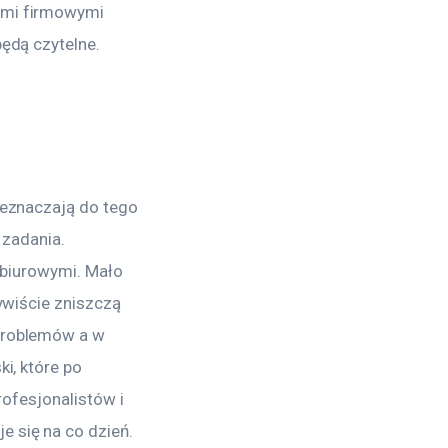
ymi firmowymi 
będą czytelne.
zeznaczają do tego 
 zadania. 
 biurowymi. Mało 
ywiście zniszczą 
problemów a w 
i, które po 
rofesjonalistów i 
 się na co dzień.