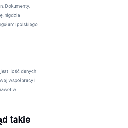
n. Dokumenty, 
, nigdzie 
egułami polskiego 
jest ilość danych 
wej współpracy i 
nawet w 
d takie