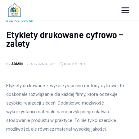
Porady dla firm
BEZ KATEGORII
Etykiety drukowane cyfrowo –
Prowadzenie firmy
zalety
Urządzanie biura
BY
ADMIN
22 STYCZNIA, 2021
0
COMMENTS
Marketing firm
Zdrowie pracowników
Etykiety drukowane z wykorzystaniem metody cyfrowej to 
doskonałe rozwiązanie dla każdej firmy, która oczekuje 
Atrakcje
szybkiej realizacji zleceń. Dodatkowo możliwość 
wykorzystania materiału samoprzylepnego ułatwia 
Prawo
stosowanie produktu w praktyce. To nie tylko szerokie 
Pozostałe
możliwości, ale również materiał wysokiej jakości.