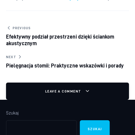
Nawigacja wpisu
PREVIOUS
Efektywny podział przestrzeni dzięki ściankom
akustycznym
NEXT
Pielęgnacja stomii: Praktyczne wskazówki i porady
LEAVE A COMMENT
Szukaj
SZUKAJ