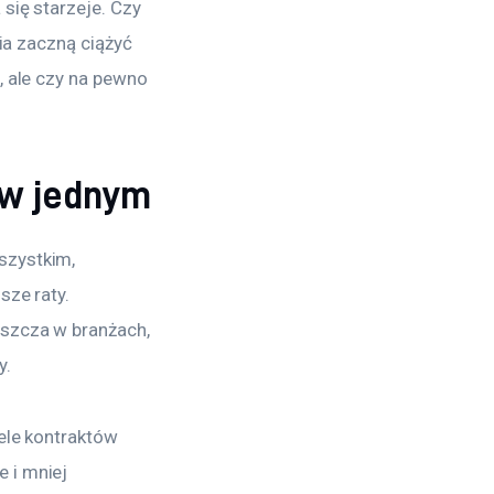
się starzeje. Czy 
ia zaczną ciążyć 
 ale czy na pewno 
 w jednym
zystkim, 
ze raty. 
szcza w branżach, 
y.
ele kontraktów 
 i mniej 