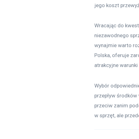
jego koszt przewyż
Wracając do kwesti
niezawodnego sprzę
wynajmie warto ro
Polska, oferuje za
atrakcyjne warunk
Wybór odpowiednie
przepływ środków w
przeciw zanim pode
w sprzęt, ale prze