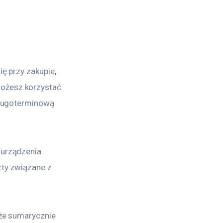
ę przy zakupie, 
ożesz korzystać 
długoterminową 
 urządzenia 
ty związane z 
 że sumarycznie 