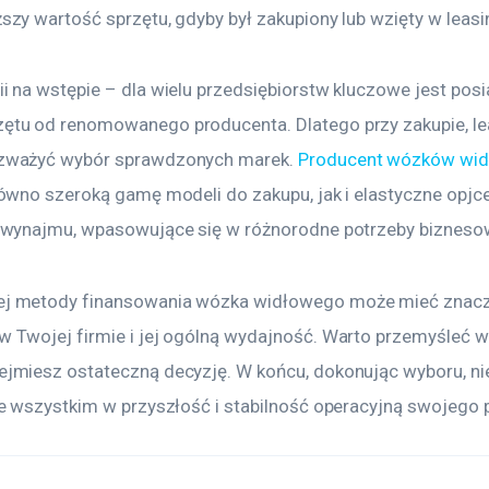
szy wartość sprzętu, gdyby był zakupiony lub wzięty w leasi
i na wstępie – dla wielu przedsiębiorstw kluczowe jest posi
tu od renomowanego producenta. Dlatego przy zakupie, lea
zważyć wybór sprawdzonych marek. 
Producent wózków wi
równo szeroką gamę modeli do zakupu, jak i elastyczne opjc
i wynajmu, wpasowujące się w różnorodne potrzeby bizneso
j metody finansowania wózka widłowego może mieć znacz
 Twojej firmie i jej ogólną wydajność. Warto przemyśleć ws
jmiesz ostateczną decyzję. W końcu, dokonując wyboru, nie
de wszystkim w przyszłość i stabilność operacyjną swojego 