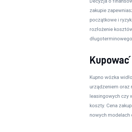
Decyzja o finansow
zakupie zapewniasz
początkowe i ryzyk
rozłożenie kosztów
długoterminowego
Kupować c
Kupno wózka widło
urządzeniem oraz n
leasingowych czy w
koszty. Cena zaku
nowych modelach 