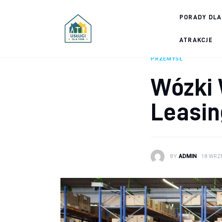
Porady dla firm
PORADY DLA
Prowadzenie firmy
ATRAKCJE
PRZEMYSŁ
Urządzanie biura
Wózki 
Marketing firm
Leasin
Zdrowie pracowników
Atrakcje
BY
ADMIN
18 WRZE
Prawo
Pozostałe