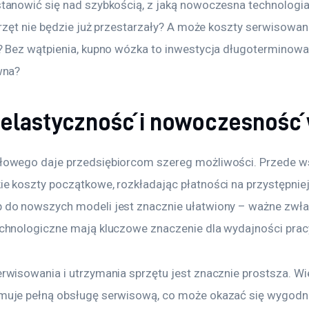
tanowić się nad szybkością, z jaką nowoczesna technologia 
przęt nie będzie już przestarzały? A może koszty serwisowan
? Bez wątpienia, kupno wózka to inwestycja długoterminowa,
wna?
 elastyczność i nowoczesność
łowego daje przedsiębiorcom szereg możliwości. Przede ws
e koszty początkowe, rozkładając płatności na przystępniejs
 do nowszych modeli jest znacznie ułatwiony – ważne zwła
chnologiczne mają kluczowe znaczenie dla wydajności prac
rwisowania i utrzymania sprzętu jest znacznie prostsza. Wi
muje pełną obsługę serwisową, co może okazać się wygodne