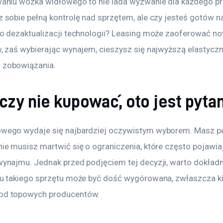
aniu wózka widłowego to nie lada wyzwanie dla każdego prz
 sobie pełną kontrolę nad sprzętem, ale czy jesteś gotów n
o dezaktualizacji technologii? Leasing może zaoferować n
, zaś wybierając wynajem, cieszysz się najwyższą elastyczn
 zobowiązania.
zy nie kupować, oto jest pyta
wego wydaje się najbardziej oczywistym wyborem. Masz peł
ie musisz martwić się o ograniczenia, które często pojawi
ynajmu. Jednak przed podjęciem tej decyzji, warto dokładn
pu takiego sprzętu może być dość wygórowana, zwłaszcza k
od topowych producentów.