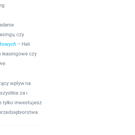
ng.
adanie 
singu, czy 
dłowych
 – Heli 
e leasingowe czy 
we.
ący wpływ na 
zystkie za i 
 tylko inwestujesz 
przedsiębiorstwa.