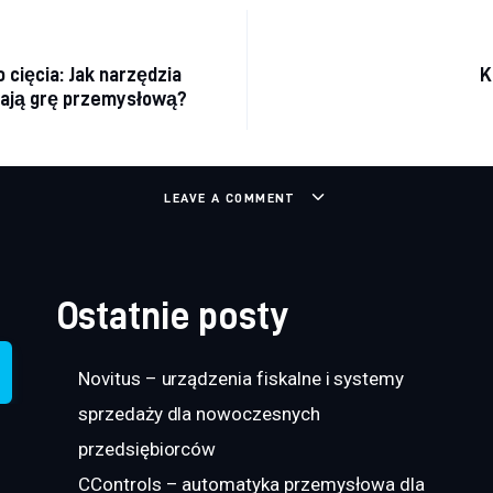
a wpisu
cięcia: Jak narzędzia
K
iają grę przemysłową?
LEAVE A COMMENT
Ostatnie posty
Novitus – urządzenia fiskalne i systemy
sprzedaży dla nowoczesnych
przedsiębiorców
CControls – automatyka przemysłowa dla