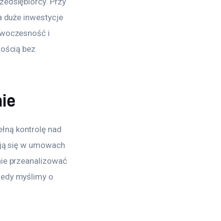
edsiębiorcy. Przy 
a duże inwestycje 
owoczesność i 
ością bez 
nie
ną kontrolę nad 
ają się w umowach 
ie przeanalizować 
iedy myślimy o 