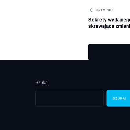
Nawigacj
PREVIOUS
Sekrety wydajnego 
skrawające zmien
Szukaj
SZUKAJ