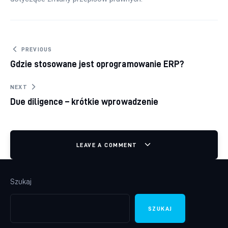
Nawigacja wpisu
PREVIOUS
Gdzie stosowane jest oprogramowanie ERP?
NEXT
Due diligence – krótkie wprowadzenie
LEAVE A COMMENT
Szukaj
SZUKAJ