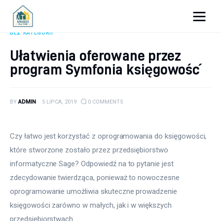
Porady dla firm
BEZ KATEGORII
Ułatwienia oferowane przez
Prowadzenie firmy
program Symfonia księgowość
Urządzanie biura
BY
ADMIN
5 LIPCA, 2019
0
COMMENTS
Marketing firm
Zdrowie pracowników
Czy łatwo jest korzystać z oprogramowania do księgowości, 
które stworzone zostało przez przedsiębiorstwo 
Atrakcje
informatyczne Sage? Odpowiedź na to pytanie jest 
zdecydowanie twierdząca, ponieważ to nowoczesne 
Prawo
oprogramowanie umożliwia skuteczne prowadzenie 
Pozostałe
księgowości zarówno w małych, jak i w większych 
przedsiębiorstwach.