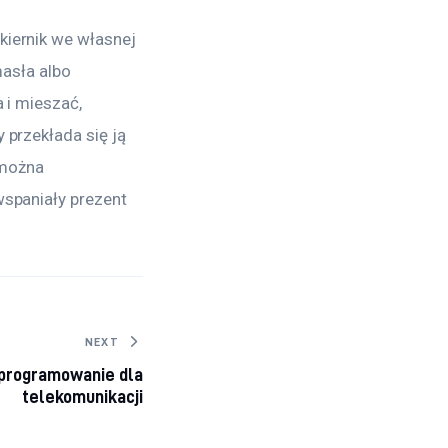
iernik we własnej 
masła albo 
 i mieszać, 
 przekłada się ją 
 można 
wspaniały prezent 
NEXT
programowanie dla
telekomunikacji