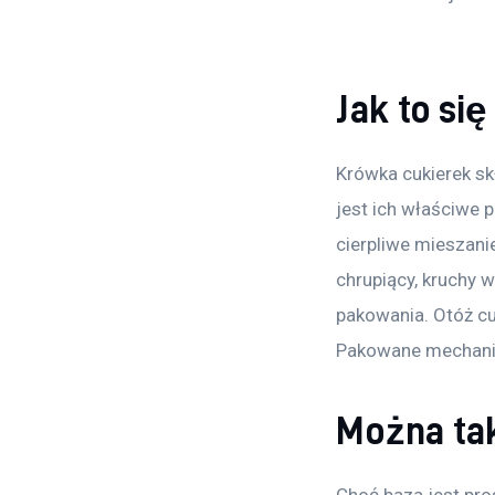
Jak to się
Krówka cukierek skł
jest ich właściwe po
cierpliwe mieszani
chrupiący, kruchy 
pakowania. Otóż cu
Pakowane mechanic
Można ta