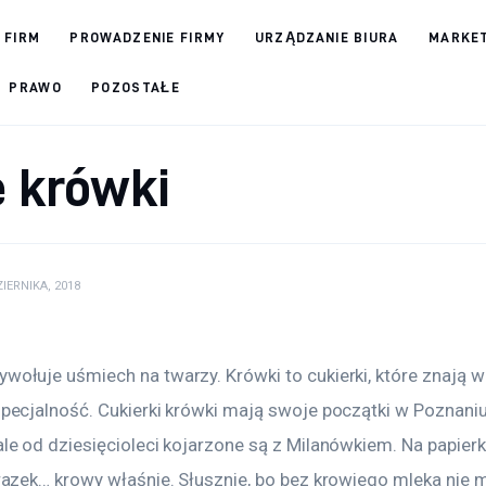
 FIRM
PROWADZENIE FIRMY
URZĄDZANIE BIURA
MARKET
PRAWO
POZOSTAŁE
 krówki
IERNIKA, 2018
ołuje uśmiech na twarzy. Krówki to cukierki, które znają w
pecjalność. Cukierki krówki mają swoje początki w Poznaniu 
le od dziesięcioleci kojarzone są z Milanówkiem. Na papier
razek… krowy właśnie. Słusznie, bo bez krowiego mleka nie m