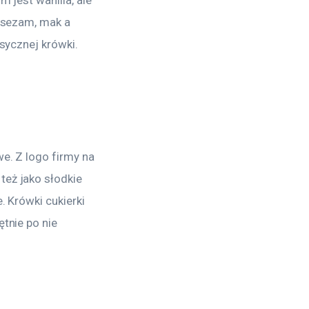
 jest wanilia, ale 
 sezam, mak a 
sycznej krówki. 
e. Z logo firmy na 
eż jako słodkie 
 Krówki cukierki 
tnie po nie 