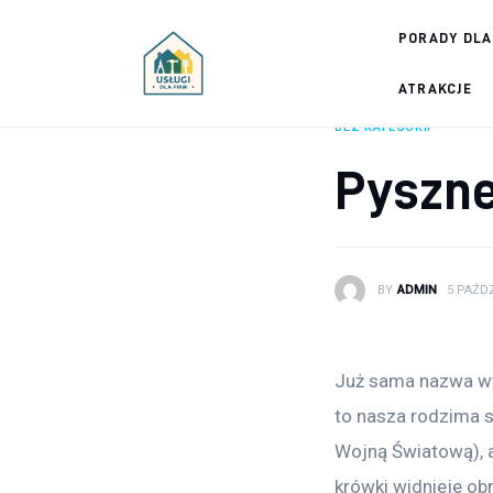
Porady dla firm
PORADY DLA
Prowadzenie firmy
ATRAKCJE
BEZ KATEGORII
Urządzanie biura
Pyszne
Marketing firm
Zdrowie pracowników
BY
ADMIN
5 PAŹDZ
Atrakcje
Prawo
Już sama nazwa wyw
Pozostałe
to nasza rodzima s
Wojną Światową), a
krówki widnieje ob