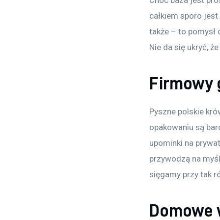
Choć baza jest pros
całkiem sporo jest
także – to pomysł o
Nie da się ukryć, ż
Firmowy g
Pyszne polskie kró
opakowaniu są bard
upominki na prywatn
przywodzą na myśl 
sięgamy przy tak r
Domowe w