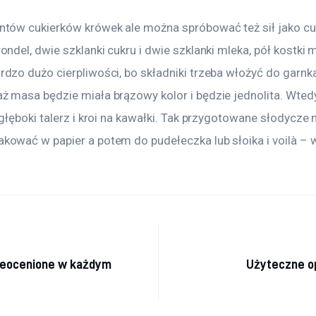
ntów cukierków krówek ale można spróbować też sił jako cuk
ondel, dwie szklanki cukru i dwie szklanki mleka, pół kostki 
dzo dużo cierpliwości, bo składniki trzeba włożyć do garnka
ż masa będzie miała brązowy kolor i będzie jednolita. Wtedy
 głęboki talerz i kroi na kawałki. Tak przygotowane słodycze
kować w papier a potem do pudełeczka lub słoika i voilà – 
a wpisu
ieocenione w każdym
Użyteczne o