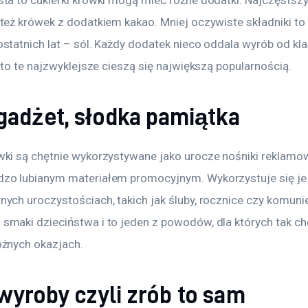
ta to cukierki krówki mogą mieć różne dodatki. Najczęstszym
 też krówek z dodatkiem kakao. Mniej oczywiste składniki to
statnich lat – sól. Każdy dodatek nieco oddala wyrób od kla
e to te najzwyklejsze cieszą się największą popularnością.
adżet, słodka pamiątka
wki są chętnie wykorzystywane jako urocze nośniki reklamow
zo lubianym materiałem promocyjnym. Wykorzystuje się je t
ych uroczystościach, takich jak śluby, rocznice czy komunie.
smaki dzieciństwa i to jeden z powodów, dla których tak chę
óżnych okazjach.
yroby czyli zrób to sam