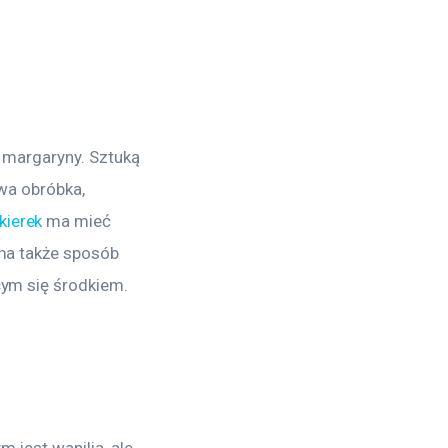
b margaryny. Sztuką 
iwa obróbka, 
kierek
 ma mieć 
 ma także sposób 
cym się środkiem. 