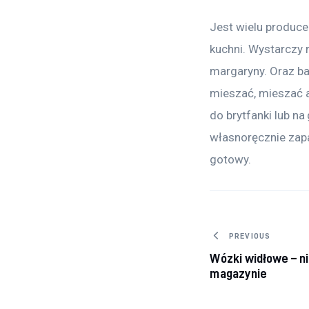
Jest wielu produce
kuchni. Wystarczy r
margaryny. Oraz bar
mieszać, mieszać a
do brytfanki lub na
własnoręcznie zapa
gotowy.
Nawigacj
PREVIOUS
Wózki widłowe – n
magazynie