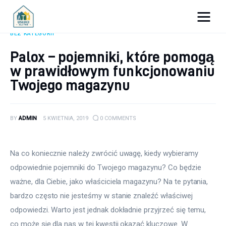
Porady dla firm
BEZ KATEGORII
Palox – pojemniki, które pomogą
Prowadzenie firmy
w prawidłowym funkcjonowaniu
Twojego magazynu
Urządzanie biura
Marketing firm
BY
ADMIN
5 KWIETNIA, 2019
0
COMMENTS
Zdrowie pracowników
Na co koniecznie należy zwrócić uwagę, kiedy wybieramy 
Atrakcje
odpowiednie pojemniki do Twojego magazynu? Co będzie 
ważne, dla Ciebie, jako właściciela magazynu? Na te pytania, 
Prawo
bardzo często nie jesteśmy w stanie znaleźć właściwej 
Pozostałe
odpowiedzi. Warto jest jednak dokładnie przyjrzeć się temu, 
co może się dla nas w tej kwestii okazać kluczowe. W 