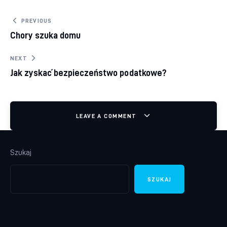
Nawigacja wpisu
PREVIOUS
Chory szuka domu
NEXT
Jak zyskać bezpieczeństwo podatkowe?
LEAVE A COMMENT
Szukaj
SZUKAJ