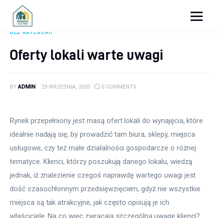
Porady dla firm
BEZ KATEGORII
Oferty lokali warte uwagi
Prowadzenie firmy
Urządzanie biura
BY
ADMIN
29 WRZEŚNIA, 2020
0
COMMENTS
Marketing firm
Rynek przepełniony jest masą ofert lokali do wynajęcia, które 
Zdrowie pracowników
idealnie nadają się, by prowadzić tam biura, sklepy, miejsca 
usługowe, czy też małe działalności gospodarcze o różnej 
Atrakcje
tematyce. Klienci, którzy poszukują danego lokalu, wiedzą 
jednak, iż znalezienie czegoś naprawdę wartego uwagi jest 
Prawo
dość czasochłonnym przedsięwzięciem, gdyż nie wszystkie 
Pozostałe
miejsca są tak atrakcyjne, jak często opisują je ich 
właściciele. Na co więc zwracają szczególną uwagę klienci? 