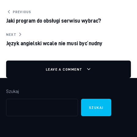
Nawigacja wpisu
PREVIOUS
Jaki program do obsługi serwisu wybrać?
NEXT
Język angielski wcale nie musi być nudny
LEAVE A COMMENT
Szukaj
SZUKAJ