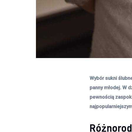
Wybór sukni ślubne
panny młodej. W dz
pewnością zaspokoj
najpopularniejszym
Różnorod