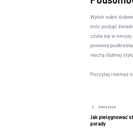
Wybór sukni ślubne
móc podjąć świadom
czuła się w swojej 
powinna podkreśla
resztą ślubnej styli
Poczytaj również o
Nawigacj
PREVIOUS
Jak pielęgnować s
porady