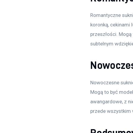
Romantyczne suknie 
koronką, cekinami l
przeszłości. Mogą 
subtelnym wdziękie
Nowoczes
Nowoczesne suknie 
Mogą to być modele
awangardowe, z ni
przede wszystkim w
Podsumo