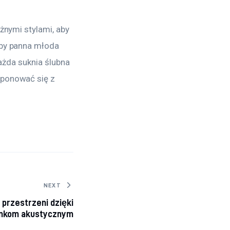
żnymi stylami, aby 
aby panna młoda 
ażda suknia ślubna 
ponować się z 
NEXT
 przestrzeni dzięki
ankom akustycznym