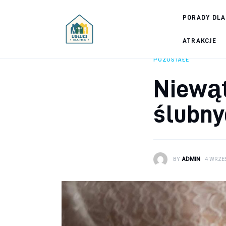
Porady dla firm
PORADY DLA
Prowadzenie firmy
ATRAKCJE
POZOSTAŁE
Urządzanie biura
Niewąt
Marketing firm
ślubny
Zdrowie pracowników
Atrakcje
BY
ADMIN
4 WRZEŚ
Prawo
Pozostałe