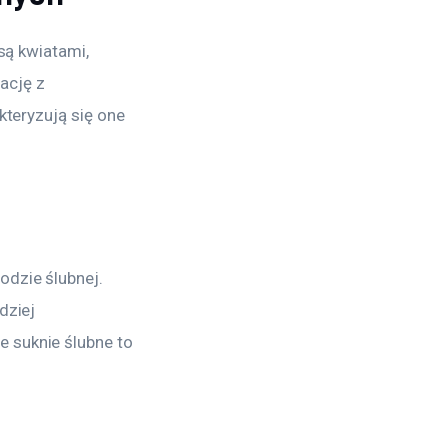
są kwiatami, 
ację z 
teryzują się one 
dzie ślubnej. 
dziej 
 suknie ślubne to 