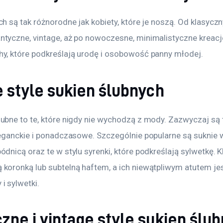
ch są tak różnorodne jak kobiety, które je noszą. Od klasyczn
ntyczne, vintage, aż po nowoczesne, minimalistyczne kreacje
hy, które podkreślają urodę i osobowość panny młodej. 
 style sukien ślubnych
lubne to te, które nigdy nie wychodzą z mody. Zazwyczaj są 
leganckie i ponadczasowe. Szczególnie popularne są suknie w 
ódnicą oraz te w stylu syrenki, które podkreślają sylwetkę. 
 koronką lub subtelną haftem, a ich niewątpliwym atutem jest
i sylwetki.
ne i vintage style sukien ślu