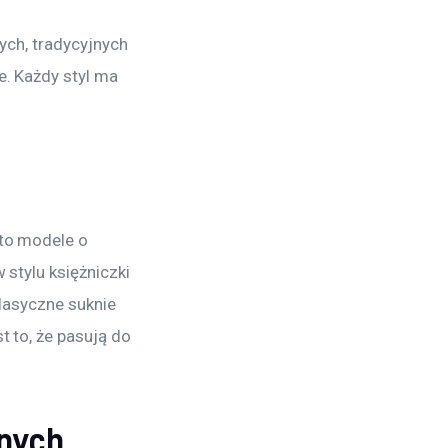
ych, tradycyjnych 
. Każdy styl ma 
to modele o 
stylu księżniczki 
Klasyczne suknie 
 to, że pasują do 
bnych