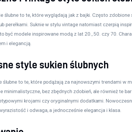
ślubne to te, które wyglądają jak z bajki. Często zdobione 
ub perełkami. Suknie w stylu vintage natomiast czerpią inspir
to być modele inspirowane modą z lat 20., 50. czy 70. Charak
m i elegancją.
ne style sukien ślubnych
ślubne to te, które podążają za najnowszymi trendami w mo
 minimalistyczne, bez zbędnych zdobień, ale również te bar
etypowymi krojami czy oryginalnymi dodatkami. Nowoczesne
yrazistość i odwaga, a jednocześnie elegancja i klasa.
wanie