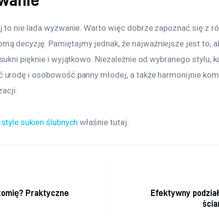
j to nie lada wyzwanie. Warto więc dobrze zapoznać się z ró
ą decyzję. Pamiętajmy jednak, że najważniejsze jest to, 
sukni pięknie i wyjątkowo. Niezależnie od wybranego stylu, k
ć urodę i osobowość panny młodej, a także harmonijnie kom
zacji.
 
style sukien ślubnych
 właśnie tutaj. 
a wpisu
tomię? Praktyczne
Efektywny podział
ści