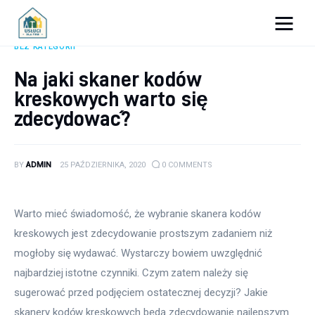
Porady dla firm
BEZ KATEGORII
Na jaki skaner kodów
Prowadzenie firmy
kreskowych warto się
zdecydować?
Urządzanie biura
Marketing firm
BY
ADMIN
25 PAŹDZIERNIKA, 2020
0
COMMENTS
Zdrowie pracowników
Warto mieć świadomość, że wybranie skanera kodów 
Atrakcje
kreskowych jest zdecydowanie prostszym zadaniem niż 
mogłoby się wydawać. Wystarczy bowiem uwzględnić 
Prawo
najbardziej istotne czynniki. Czym zatem należy się 
Pozostałe
sugerować przed podjęciem ostatecznej decyzji? Jakie 
skanery kodów kreskowych będą zdecydowanie najlepszym 