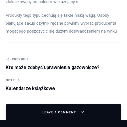
zlokalizowany po palcem wskazującym.
Produkty tego typu cechują się także niską wagą. Osoby 
planujące zakup czytnik ręczne powinny wybrać producenta 
mogącego poszczycić się dużym doświadczeniem na rynku.
Nawigacja wpisu
PREVIOUS
Kto może zdobyć uprawnienia gazownicze?
NEXT
Kalendarze książkowe
LEAVE A COMMENT