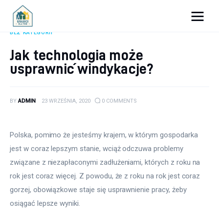
Porady dla firm
BEZ KATEGORII
Jak technologia może
Prowadzenie firmy
usprawnić windykacje?
Urządzanie biura
BY
ADMIN
23 WRZEŚNIA, 2020
0
COMMENTS
Marketing firm
Zdrowie pracowników
Polska, pomimo że jesteśmy krajem, w którym gospodarka 
jest w coraz lepszym stanie, wciąż odczuwa problemy 
Atrakcje
związane z niezapłaconymi zadłużeniami, których z roku na 
rok jest coraz więcej. Z powodu, że z roku na rok jest coraz 
Prawo
gorzej, obowiązkowe staje się usprawnienie pracy, żeby 
Pozostałe
osiągać lepsze wyniki.