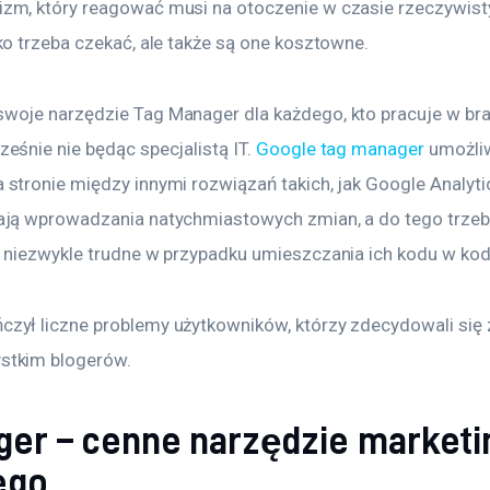
zm, który reagować musi na otoczenie w czasie rzeczywisty
ko trzeba czekać, ale także są one kosztowne.
woje narzędzie Tag Manager dla każdego, kto pracuje w br
eśnie nie będąc specjalistą IT. 
Google tag manager
 umożli
 stronie między innymi rozwiązań takich, jak Google Analyt
ają wprowadzania natychmiastowych zmian, a do tego trzeba
t niezwykle trudne w przypadku umieszczania ich kodu w kod
zył liczne problemy użytkowników, którzy zdecydowali się z
stkim blogerów.
er – cenne narzędzie marketi
nego