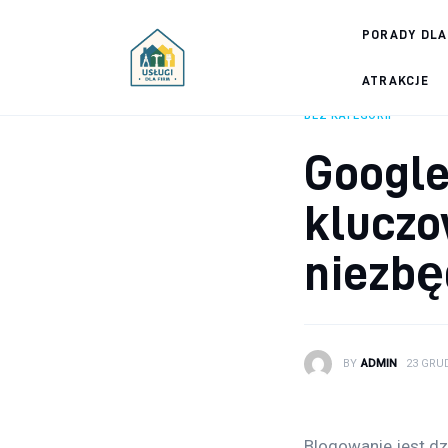
Porady dla firm
PORADY DLA
Prowadzenie firmy
ATRAKCJE
BEZ KATEGORII
Urządzanie biura
Google
Marketing firm
klucz
Zdrowie pracowników
niezbę
Atrakcje
Prawo
BY
ADMIN
23 GRUD
Pozostałe
Blogowanie jest dzi