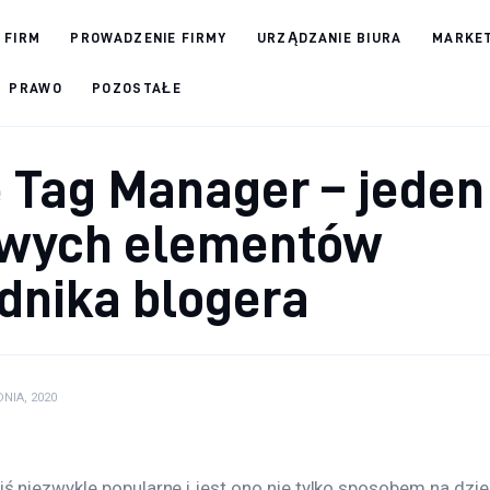
 FIRM
PROWADZENIE FIRMY
URZĄDZANIE BIURA
MARKET
PRAWO
POZOSTAŁE
 Tag Manager – jeden
owych elementów
dnika blogera
NIA, 2020
ś niezwykle popularne i jest ono nie tylko sposobem na dziel