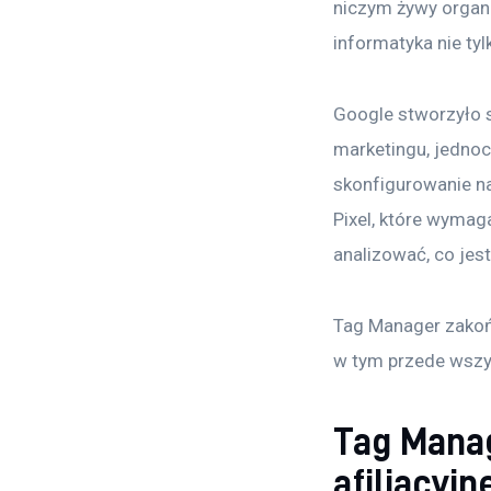
niczym żywy organi
informatyka nie tyl
Google stworzyło s
marketingu, jednocz
skonfigurowanie na
Pixel, które wymag
analizować, co jes
Tag Manager zakońc
w tym przede wszy
Tag Manag
afiliacyj