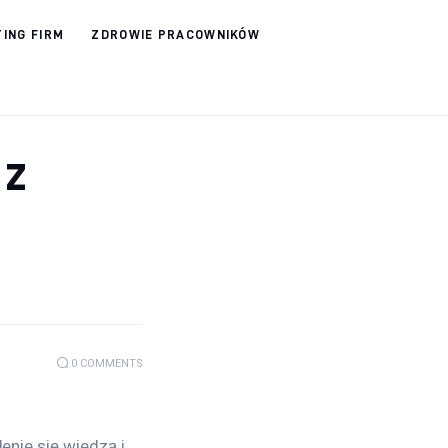
ING FIRM
ZDROWIE PRACOWNIKÓW
 z
0
COMMENTS
enie się wiedzą i 