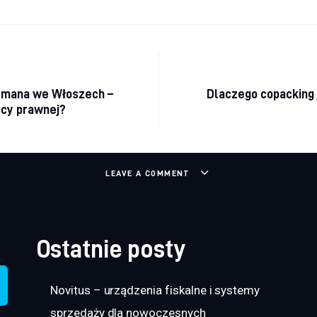
a wpisu
ymana we Włoszech –
Dlaczego copacking 
ocy prawnej?
LEAVE A COMMENT
Ostatnie posty
Novitus – urządzenia fiskalne i systemy
sprzedaży dla nowoczesnych