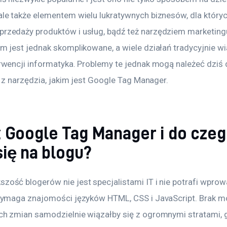
le także elementem wielu lukratywnych biznesów, dla których
zedaży produktów i usług, bądź też narzędziem marketingu 
m jest jednak skomplikowane, a wiele działań tradycyjnie wią
rwencji informatyka. Problemy te jednak mogą należeć dziś d
ę z narzędzia, jakim jest Google Tag Manager.
 Google Tag Manager i do cze
się na blogu?
ość blogerów nie jest specjalistami IT i nie potrafi wpro
wymaga znajomości języków HTML, CSS i JavaScript. Brak m
h zmian samodzielnie wiązałby się z ogromnymi stratami, g