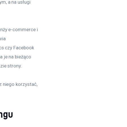
m, a na usługi 
anży e-commerce i 
wia 
ics czy Facebook 
 je na bieżąco 
zie strony.
 niego korzystać, 
ngu