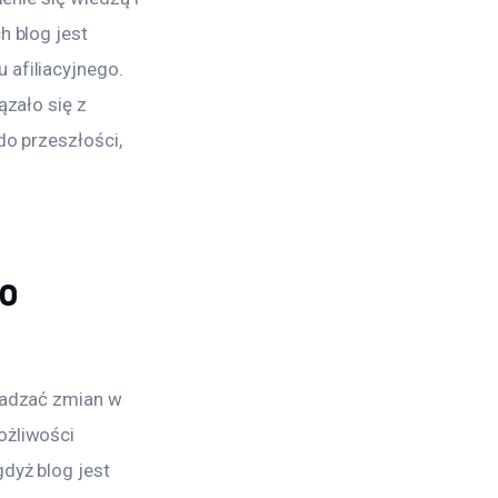
 blog jest 
afiliacyjnego. 
zało się z 
o przeszłości, 
go
wadzać zmian w 
ożliwości 
dyż blog jest 