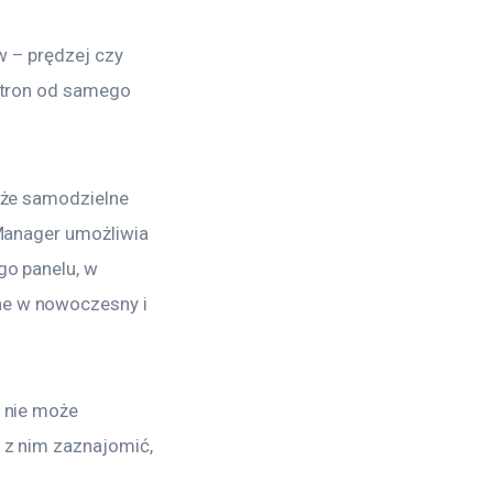
w – prędzej czy 
stron od samego 
kże samodzielne 
 Manager umożliwia 
go panelu, w 
ne w nowoczesny i 
 nie może 
 z nim zaznajomić, 