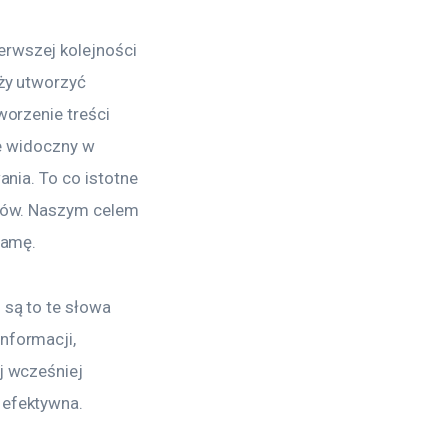
rwszej kolejności 
ży utworzyć 
orzenie treści 
ie widoczny w 
nia. To co istotne 
ików. Naszym celem 
lamę.
są to te słowa 
nformacji, 
j wcześniej 
 efektywna.