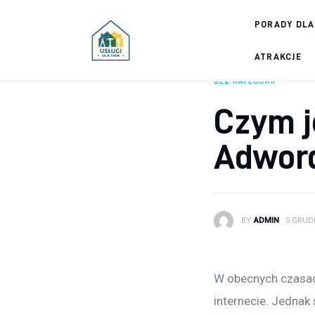
Porady dla firm
PORADY DLA
Prowadzenie firmy
ATRAKCJE
BEZ KATEGORII
Urządzanie biura
Czym j
Marketing firm
Adwor
Zdrowie pracowników
Atrakcje
BY
ADMIN
5 GRUDN
Prawo
Pozostałe
W obecnych czasac
internecie. Jednak