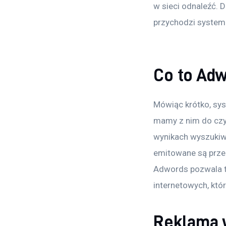
w sieci odnaleźć. 
przychodzi system
Co to Ad
Mówiąc krótko, sy
mamy z nim do czyn
wynikach wyszukiwa
emitowane są prze
Adwords pozwala ta
internetowych, któ
Reklama 