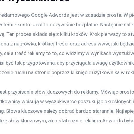
reklamowego Google Adwords jest w zasadzie proste. W pie
ystemie konto. Jest to oczywiście bezpłatne. Następnie nale
. Ten proces składa się z kilku kroków. Krok pierwszy to stw
 ona z nagłówka, krótkiej treści oraz adresu www, jaki będz
y, cała treść reklamy to to, co widzimy w wynikach wyszukiwa
musi być tak przygotowana, aby przyciągała uwagę użytkown
zenie ruchu na stronie poprzez kliknięcie użytkownika w rek
est przypisanie słów kluczowych do reklamy. Mówiąc prosto 
ytkownicy wpisują w wyszukiwarce poszukując określonych i
g. Słowa kluczowe należy dobrać bardzo starannie. Najlepie
izę słów kluczowym, ale ostatecznie reklama Adwords była