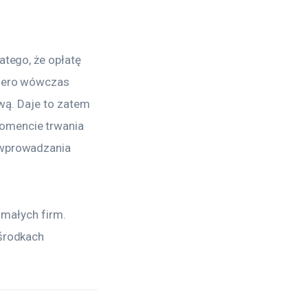
atego, że opłatę 
piero wówczas 
wą. Daje to zatem 
omencie trwania 
 wprowadzania 
 małych firm. 
środkach 