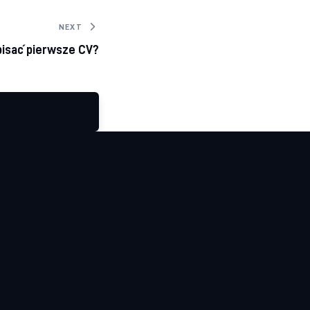
NEXT
pisać pierwsze CV?