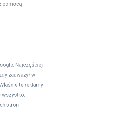
 z pomocą 
ogle. Najczęściej 
żdy zauważył w 
Właśnie te reklamy 
 wszystko. 
ch stron 