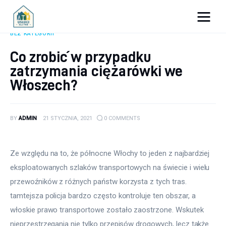
Porady dla firm
BEZ KATEGORII
Co zrobić w przypadku
Prowadzenie firmy
zatrzymania ciężarówki we
Włoszech?
Urządzanie biura
Marketing firm
BY
ADMIN
21 STYCZNIA, 2021
0
COMMENTS
Zdrowie pracowników
Ze względu na to, że północne Włochy to jeden z najbardziej 
Atrakcje
eksploatowanych szlaków transportowych na świecie i wielu 
przewoźników z różnych państw korzysta z tych tras. 
Prawo
tamtejsza policja bardzo często kontroluje ten obszar, a 
Pozostałe
włoskie prawo transportowe zostało zaostrzone. Wskutek 
nieprzestrzegania nie tylko przepisów drogowych, lecz także 