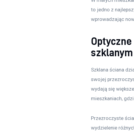
W małych mieszkani
to jedno z najleps
wprowadzając now
Optyczne 
szklanym
Szklana ściana dzi
swojej przezroczys
wydają się większe
mieszkaniach, gdzi
Przezroczyste ścia
wydzielenie różnych