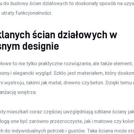
łu do budowy ścian działowych to doskonały sposób na uzys
 utraty funkcjonalności.
klanych ścian działowych w
nym designie
łowe to nie tylko praktyczne rozwiązanie, ale także element, 
y i elegancki wygląd. Szkło jest materiałem, który doskon
i wystroju, takimi jak metal, drewno czy beton. Dzięki tem
ranżację wnętrza.
y mieszkań coraz częściej uwzględniają szklane ściany ja
ogą one być zarówno przezroczyste, jak i matowe czy kolo
h do indywidualnych potrzeb i gustów. Taka ściana może sta