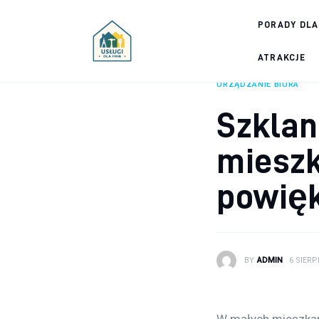
Porady dla firm
PORADY DLA
Prowadzenie firmy
ATRAKCJE
URZĄDZANIE BIURA
Urządzanie biura
Szklan
Marketing firm
mieszk
Zdrowie pracowników
powięk
Atrakcje
Prawo
BY
ADMIN
6 SIERP
Pozostałe