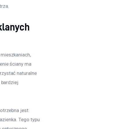
rza.
klanych
mieszkaniach, 
enie ściany ma 
zystać naturalne 
bardziej 
otrzebna jest 
azienka. Tego typu 
u optycznego 