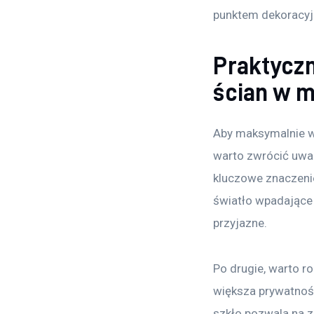
punktem dekoracyj
Praktyczn
ścian w 
Aby maksymalnie w
warto zwrócić uwag
kluczowe znaczenie
światło wpadające 
przyjazne.
Po drugie, warto r
większa prywatność 
szkło pozwala na z