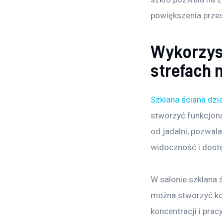
powiększenia przes
Wykorzyst
strefach 
Szklana ściana dzi
stworzyć funkcjona
od jadalni, pozwal
widoczność i dostę
W salonie szklana 
można stworzyć ko
koncentracji i pra