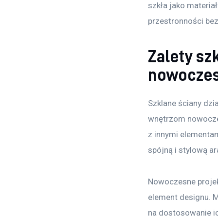
szkła jako materia
przestronności bez
Zalety sz
nowoczes
Szklane ściany dzia
wnętrzom nowoczesn
z innymi elementam
spójną i stylową a
Nowoczesne projekt
element designu. M
na dostosowanie ic