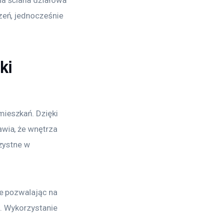
na ściana działowa 
zeń, jednocześnie 
ki
ieszkań. Dzięki 
wia, że wnętrza 
zystne w 
e pozwalając na 
a. Wykorzystanie 