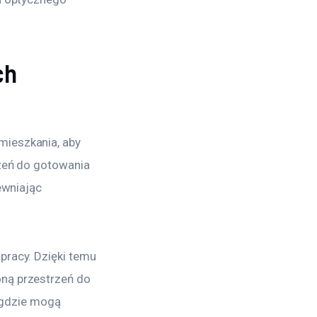
ch
ieszkania, aby 
zeń do gotowania 
ewniając 
racy. Dzięki temu 
ną przestrzeń do 
 gdzie mogą 