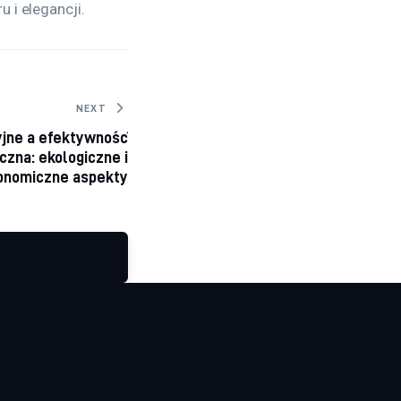
 i elegancji.
NEXT
jne a efektywność
zna: ekologiczne i
onomiczne aspekty