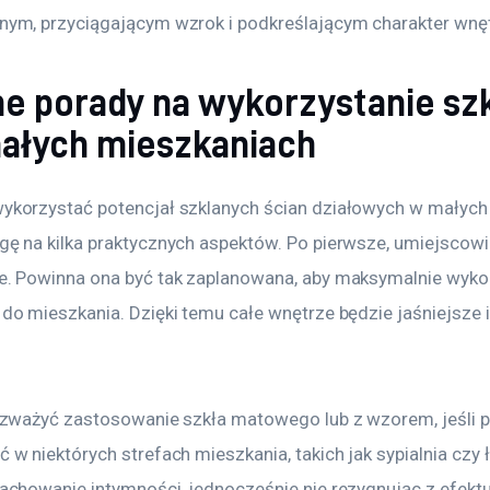
nym, przyciągającym wzrok i podkreślającym charakter wnęt
e porady na wykorzystanie sz
małych mieszkaniach
ykorzystać potencjał szklanych ścian działowych w małych 
ę na kilka praktycznych aspektów. Po pierwsze, umiejscowi
. Powinna ona być tak zaplanowana, aby maksymalnie wykor
do mieszkania. Dzięki temu całe wnętrze będzie jaśniejsze i 
ozważyć zastosowanie szkła matowego lub z wzorem, jeśli p
w niektórych strefach mieszkania, takich jak sypialnia czy ł
achowanie intymności, jednocześnie nie rezygnując z efekt