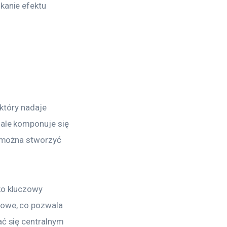
kanie efektu 
który nadaje 
ale komponuje się 
u można stworzyć 
ko kluczowy 
rowe, co pozwala 
ć się centralnym 