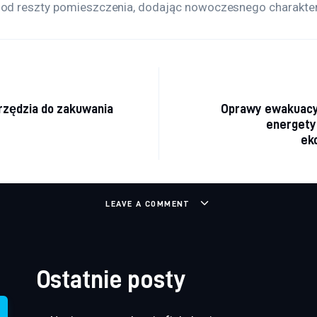
 od reszty pomieszczenia, dodając nowoczesnego charakteru
a wpisu
zędzia do zakuwania
Oprawy ewakuacy
energetyc
ek
LEAVE A COMMENT
Ostatnie posty