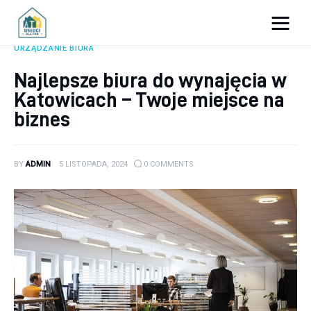
Porady dla firm
URZĄDZANIE BIURA
Najlepsze biura do wynajęcia w
Prowadzenie firmy
Katowicach – Twoje miejsce na
Urządzanie biura
biznes
Marketing firm
BY
ADMIN
5 LISTOPADA, 2024
0
COMMENTS
Zdrowie pracowników
Atrakcje
Prawo
Pozostałe