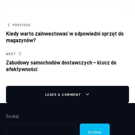
Nawigacja wpisu
PREVIOUS
Kiedy warto zainwestować w odpowiedni sprzęt do
magazynów?
NEXT
Zabudowy samochodów dostawczych – klucz do
efektywności
LEAVE A COMMENT
Szukaj
SZUKAJ