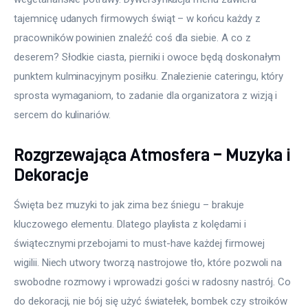
tajemnicę udanych firmowych świąt – w końcu każdy z 
pracowników powinien znaleźć coś dla siebie. A co z 
deserem? Słodkie ciasta, pierniki i owoce będą doskonałym 
punktem kulminacyjnym posiłku. Znalezienie cateringu, który 
sprosta wymaganiom, to zadanie dla organizatora z wizją i 
sercem do kulinariów.
Rozgrzewająca Atmosfera – Muzyka i
Dekoracje
Święta bez muzyki to jak zima bez śniegu – brakuje 
kluczowego elementu. Dlatego playlista z kolędami i 
świątecznymi przebojami to must-have każdej firmowej 
wigilii. Niech utwory tworzą nastrojowe tło, które pozwoli na 
swobodne rozmowy i wprowadzi gości w radosny nastrój. Co 
do dekoracji, nie bój się użyć światełek, bombek czy stroików 