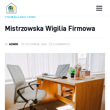
Porady dla firm
PROWADZENIE FIRMY
Mistrzowska Wigilia Firmowa
Prowadzenie firmy
Urządzanie biura
BY
ADMIN
25 LISTOPADA, 2024
0
COMMENTS
Marketing firm
Zdrowie pracowników
Atrakcje
Prawo
Pozostałe