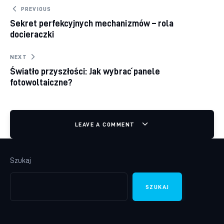
Nawigacja wpisu
PREVIOUS
Sekret perfekcyjnych mechanizmów – rola
docieraczki
NEXT
Światło przyszłości: Jak wybrać panele
fotowoltaiczne?
LEAVE A COMMENT
Szukaj
SZUKAJ