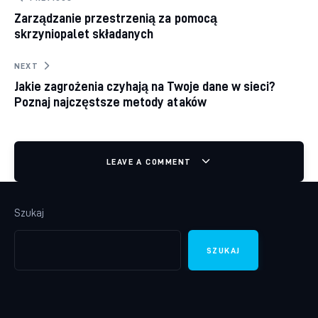
Nawigacja wpisu
Zarządzanie przestrzenią za pomocą
skrzyniopalet składanych
NEXT
Jakie zagrożenia czyhają na Twoje dane w sieci?
Poznaj najczęstsze metody ataków
LEAVE A COMMENT
Szukaj
SZUKAJ