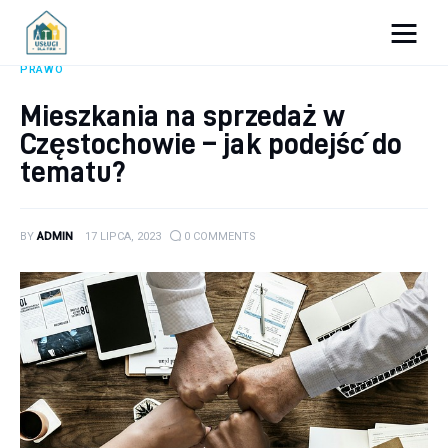
Porady dla firm
PRAWO
Mieszkania na sprzedaż w
Prowadzenie firmy
Częstochowie – jak podejść do
Urządzanie biura
tematu?
Marketing firm
BY
ADMIN
17 LIPCA, 2023
0
COMMENTS
Zdrowie pracowników
Atrakcje
Prawo
Pozostałe