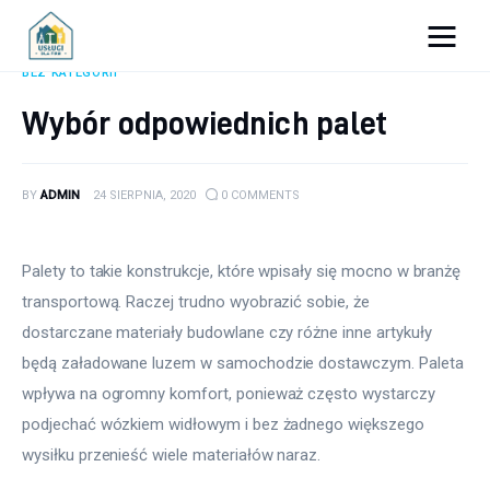
Porady dla firm
BEZ KATEGORII
Wybór odpowiednich palet
Prowadzenie firmy
Urządzanie biura
BY
ADMIN
24 SIERPNIA, 2020
0
COMMENTS
Marketing firm
Palety to takie konstrukcje, które wpisały się mocno w branżę 
Zdrowie pracowników
transportową. Raczej trudno wyobrazić sobie, że 
dostarczane materiały budowlane czy różne inne artykuły 
Atrakcje
będą załadowane luzem w samochodzie dostawczym. Paleta 
wpływa na ogromny komfort, ponieważ często wystarczy 
Prawo
podjechać wózkiem widłowym i bez żadnego większego 
Pozostałe
wysiłku przenieść wiele materiałów naraz.