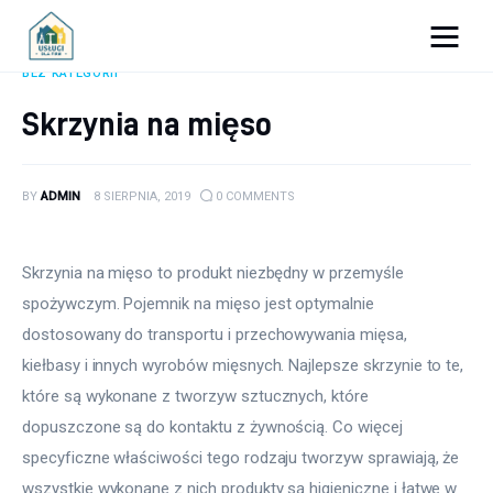
Porady dla firm
BEZ KATEGORII
Skrzynia na mięso
Prowadzenie firmy
Urządzanie biura
BY
ADMIN
8 SIERPNIA, 2019
0
COMMENTS
Marketing firm
Skrzynia na mięso to produkt niezbędny w przemyśle 
Zdrowie pracowników
spożywczym. Pojemnik na mięso jest optymalnie 
dostosowany do transportu i przechowywania mięsa, 
Atrakcje
kiełbasy i innych wyrobów mięsnych. Najlepsze skrzynie to te, 
które są wykonane z tworzyw sztucznych, które 
Prawo
dopuszczone są do kontaktu z żywnością. Co więcej 
Pozostałe
specyficzne właściwości tego rodzaju tworzyw sprawiają, że 
wszystkie wykonane z nich produkty są higieniczne i łatwe w 