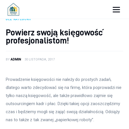
Porady dla firm
BEZ KATEGORII
Powierz swoją księgowość
Prowadzenie firmy
profesjonalistom!
Urządzanie biura
BY
ADMIN
30 LISTOPADA, 2017
Marketing firm
Zdrowie pracowników
Prowadzenie księgowości nie należy do prostych zadań, 
dlatego warto zdecydować się na firmę, która poprowadzi nie 
Atrakcje
tylko naszą księgowość, ale także prawidłowo zajmie się 
outsourcingiem kadr i płac. Dzięki takiej opcji zaoszczędzimy 
Prawo
czas i będziemy mogli się zająć swoją działalnością. Odciąży 
Pozostałe
nas to także z tak zwanej „papierkowej roboty”.