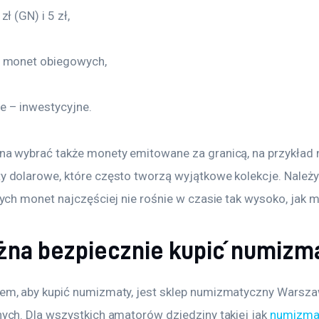
ł (GN) i 5 zł,
h monet obiegowych,
e – inwestycyjne.
a wybrać także monety emitowane za granicą, na przykład n
 dolarowe, które często tworzą wyjątkowe kolekcje. Należy
tych monet najczęściej nie rośnie w czasie tak wysoko, jak 
żna bezpiecznie kupić numizm
em, aby kupić numizmaty, jest sklep numizmatyczny Warszaw
ych. Dla wszystkich amatorów dziedziny takiej jak 
numizma