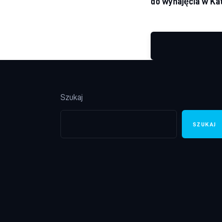
do wynajęcia w Ka
Szukaj
SZUKAJ