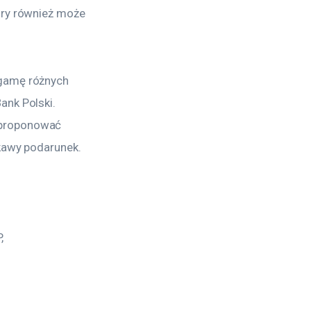
ry również może 
gamę różnych 
nk Polski. 
proponować 
kawy podarunek.
,