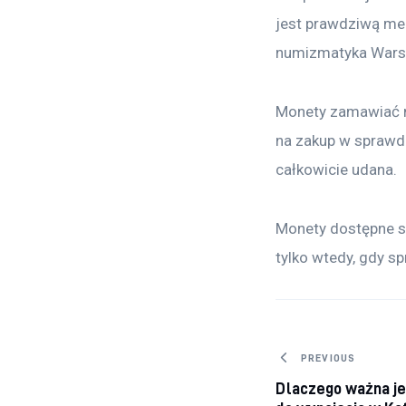
jest prawdziwą me
numizmatyka Wars
Monety zamawiać m
na zakup w sprawdz
całkowicie udana.
Monety dostępne są
tylko wtedy, gdy s
Nawigacj
PREVIOUS
Dlaczego ważna jes