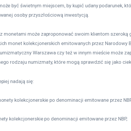
może być świetnym miejscem, by kupić udany podarunek, któ
owanej osoby przyszłościową inwestycją.
ep z monetami może zaproponować swoim klientom szeroką 
ich monet kolekcjonerskich emitowanych przez Narodowy Ba
numizmatyczny Warszawa czy też w innym mieście może za
ego rodzaju numizmaty, które mogą sprawdzić się jako cie
piej nadają się:
monety kolekcjonerskie po denominacji emitowane przez NBP
nety kolekcjonerskie po denominacji emitowane przez NBP,