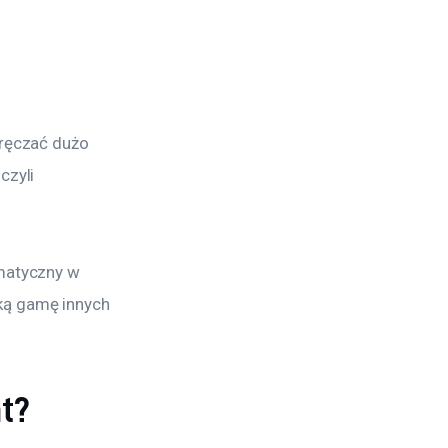
ręczać dużo 
zyli 
matyczny w 
ką gamę innych 
t?