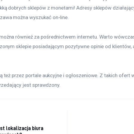
kką dobrych sklepów z monetami! Adresy sklepów działając
zawa można wyszukać on-line.
ożna również za pośrednictwem internetu. Warto wówcza
onym sklepie posiadającym pozytywne opinie od klientów, a
 też przez portale aukcyjne i ogłoszeniowe. Z takich ofert 
przedający jest sprawdzony.
a wpisu
t lokalizacja biura