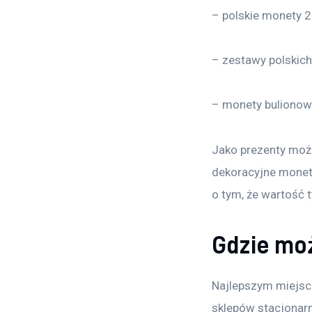
– polskie monety 2 z
– zestawy polskic
– monety bulionow
Jako prezenty możn
dekoracyjne monety
o tym, że wartość 
Gdzie mo
Najlepszym miejsc
sklepów stacjonarn