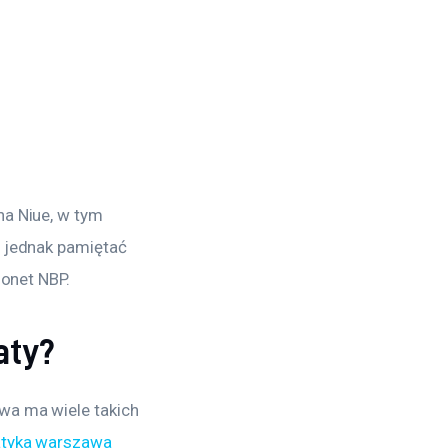
a Niue, w tym 
 jednak pamiętać 
monet NBP.
aty?
a ma wiele takich 
tyka warszawa