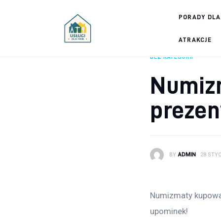
Porady dla firm
PORADY DLA
Prowadzenie firmy
ATRAKCJE
BEZ KATEGORII
Urządzanie biura
Numizm
Marketing firm
prezen
Zdrowie pracowników
Atrakcje
BY
ADMIN
28 STYC
Prawo
Pozostałe
Numizmaty kupowan
upominek!