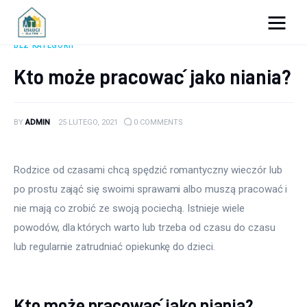
Porady dla firm
BEZ KATEGORII
Kto może pracować jako niania?
Prowadzenie firmy
Urządzanie biura
BY
ADMIN
25 LUTEGO, 2021
0
COMMENTS
Marketing firm
Rodzice od czasami chcą spędzić romantyczny wieczór lub 
Zdrowie pracowników
po prostu zająć się swoimi sprawami albo muszą pracować i 
nie mają co zrobić ze swoją pociechą. Istnieje wiele 
Atrakcje
powodów, dla których warto lub trzeba od czasu do czasu 
lub regularnie zatrudniać opiekunkę do dzieci.
Prawo
Pozostałe
Kto może pracować jako niania?