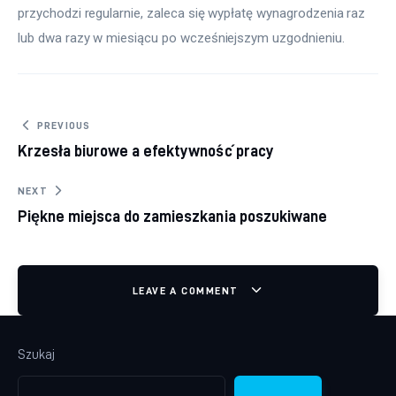
przychodzi regularnie, zaleca się wypłatę wynagrodzenia raz 
lub dwa razy w miesiącu po wcześniejszym uzgodnieniu.
Nawigacja wpisu
PREVIOUS
Krzesła biurowe a efektywność pracy
NEXT
Piękne miejsca do zamieszkania poszukiwane
LEAVE A COMMENT
Szukaj