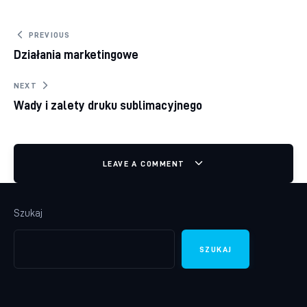
Nawigacja wpisu
PREVIOUS
Działania marketingowe
NEXT
Wady i zalety druku sublimacyjnego
LEAVE A COMMENT
Szukaj
SZUKAJ