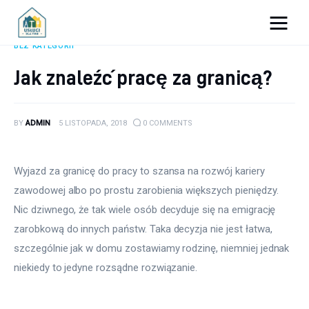
Porady dla firm
BEZ KATEGORII
Jak znaleźć pracę za granicą?
Prowadzenie firmy
Urządzanie biura
BY
ADMIN
5 LISTOPADA, 2018
0
COMMENTS
Marketing firm
Wyjazd za granicę do pracy to szansa na rozwój kariery 
Zdrowie pracowników
zawodowej albo po prostu zarobienia większych pieniędzy. 
Nic dziwnego, że tak wiele osób decyduje się na emigrację 
Atrakcje
zarobkową do innych państw. Taka decyzja nie jest łatwa, 
szczególnie jak w domu zostawiamy rodzinę, niemniej jednak 
Prawo
niekiedy to jedyne rozsądne rozwiązanie.
Pozostałe