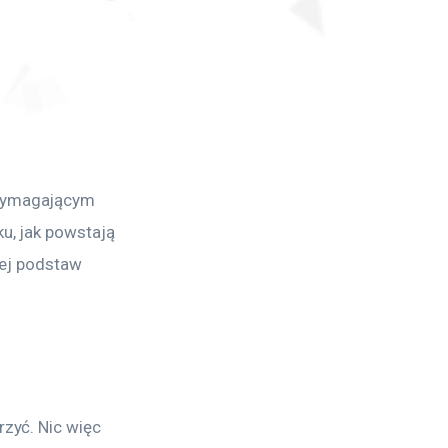
 wymagającym 
u, jak powstają 
jej podstaw 
zyć. Nic więc 