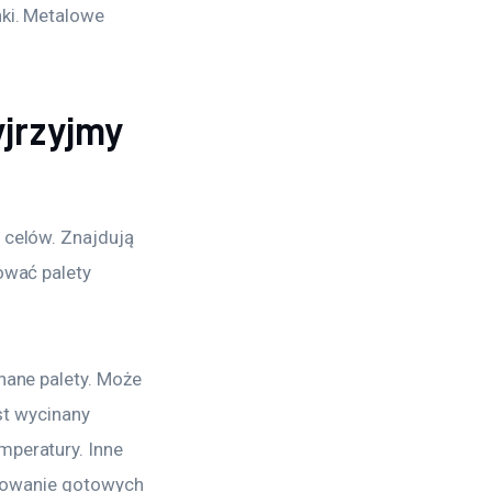
ki. Metalowe 
yjrzyjmy
 celów. Znajdują 
ować palety 
nane palety. Może 
st wycinany 
peratury. Inne 
akowanie gotowych 