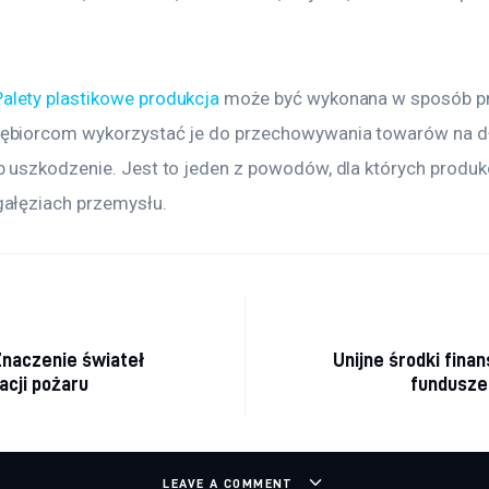
Palety plastikowe produkcja
 może być wykonana w sposób pre
iębiorcom wykorzystać je do przechowywania towarów na dł
b uszkodzenie. Jest to jeden z powodów, dla których produkc
gałęziach przemysłu.
a wpisu
Znaczenie świateł
Unijne środki fina
acji pożaru
fundusze
LEAVE A COMMENT