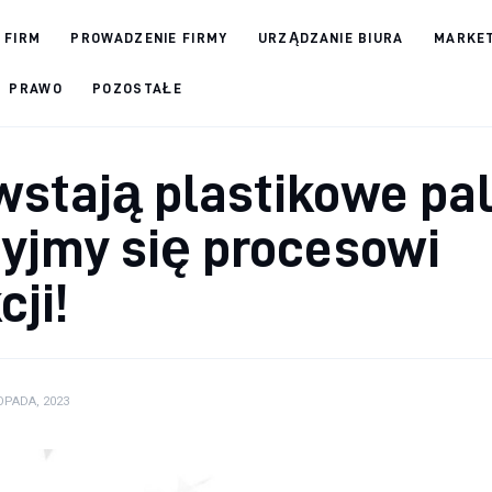
 FIRM
PROWADZENIE FIRMY
URZĄDZANIE BIURA
MARKET
PRAWO
POZOSTAŁE
wstają plastikowe pa
zyjmy się procesowi
cji!
OPADA, 2023