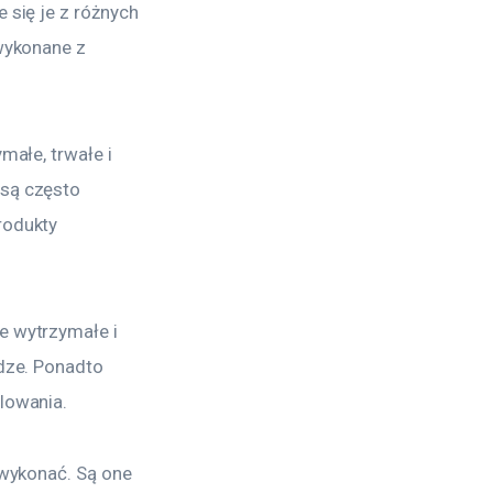
się je z różnych 
wykonane z 
ałe, trwałe i 
są często 
rodukty 
e wytrzymałe i 
dze. Ponadto 
lowania.
 wykonać. Są one 