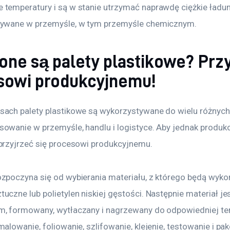
 temperatury i są w stanie utrzymać naprawdę ciężkie ładun
używane w przemyśle, w tym przemyśle chemicznym.
one są palety plastikowe? Prz
esowi produkcyjnemu!
sach palety plastikowe są wykorzystywane do wielu różnych
sowanie w przemyśle, handlu i logistyce. Aby jednak produk
 przyjrzeć się procesowi produkcyjnemu.
ozpoczyna się od wybierania materiału, z którego będą wyko
uczne lub polietylen niskiej gęstości. Następnie materiał je
m, formowany, wytłaczany i nagrzewany do odpowiedniej tem
malowanie, foliowanie, szlifowanie, klejenie, testowanie i p