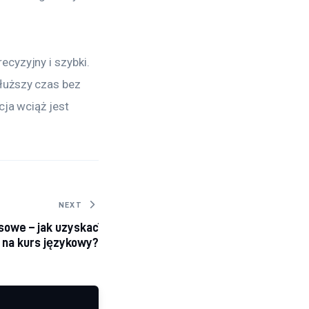
cyzyjny i szybki. 
uższy czas bez 
ja wciąż jest 
NEXT
nsowe – jak uzyskać
 na kurs językowy?