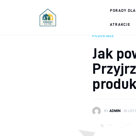
Porady dla firm
PORADY DLA
Prowadzenie firmy
ATRAKCJE
POZOSTAŁE
Urządzanie biura
Jak po
Marketing firm
Przyjr
Zdrowie pracowników
produk
Atrakcje
Prawo
BY
ADMIN
20 LIST
Pozostałe