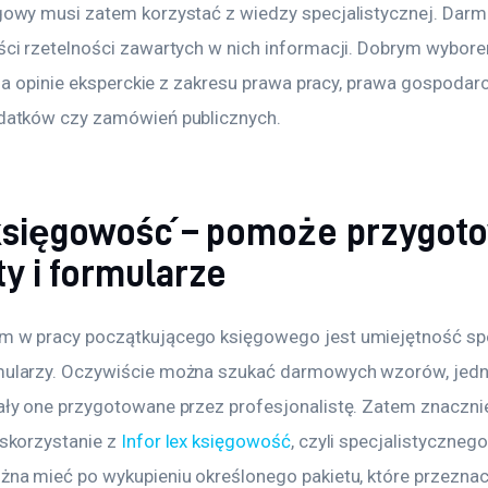
owy musi zatem korzystać z wiedzy specjalistycznej. Darm
ci rzetelności zawartych w nich informacji. Dobrym wybor
pia opinie eksperckie z zakresu prawa pracy, prawa gospodar
datków czy zamówień publicznych.
 księgowość – pomoże przygot
y i formularze
 w pracy początkującego księgowego jest umiejętność sp
ularzy. Oczywiście można szukać darmowych wzorów, jedna
ły one przygotowane przez profesjonalistę. Zatem znaczni
skorzystanie z 
Infor lex księgowość
, czyli specjalistycznego
na mieć po wykupieniu określonego pakietu, które przezna