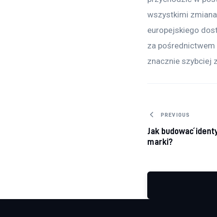
wszystkimi zmianam
europejskiego dost
za pośrednictwem p
znacznie szybciej 
Nawigacj
PREVIOUS
Jak budować ident
marki?