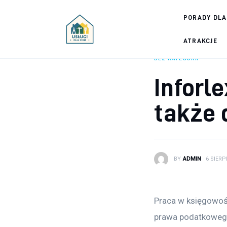
Porady dla firm
PORADY DLA
Prowadzenie firmy
ATRAKCJE
BEZ KATEGORII
Urządzanie biura
Inforl
Marketing firm
także 
Zdrowie pracowników
Atrakcje
BY
ADMIN
6 SIERP
Prawo
Pozostałe
Praca w księgowośc
prawa podatkowego,