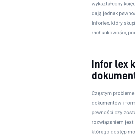
wykształcony księg
dają jednak pewnoś
Inforlex, który sku
rachunkowości, po
Infor lex
dokument
Częstym problemem
dokumentów i form
pewności czy zosta
rozwiązaniem jest 
którego dostęp moż