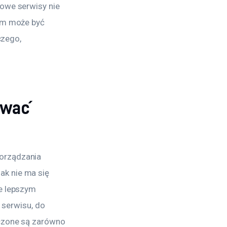
owe serwisy nie 
em może być 
czego, 
ować
orządzania 
k nie ma się 
e lepszym 
 serwisu, do 
czone są zarówno 