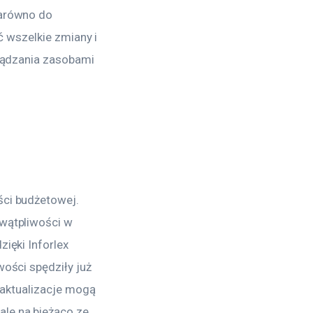
zarówno do 
ć wszelkie zmiany i 
rządzania zasobami 
ci budżetowej. 
wątpliwości w 
ięki Inforlex 
ości spędziły już 
 aktualizacje mogą 
le na bieżąco ze 