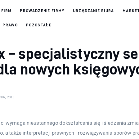
 FIRM
PROWADZENIE FIRMY
URZĄDZANIE BIURA
MARKET
PRAWO
POZOSTAŁE
ex – specjalistyczny s
dla nowych księgowy
NIA, 2018
i wymaga nieustannego dokształcania się i śledzenia zmia
 a także interpretacji prawnych i rozwiązywania sporów pr