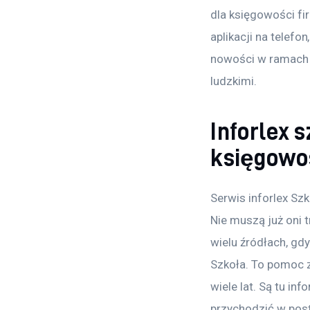
dla księgowości fi
aplikacji na telefo
nowości w ramach o
ludzkimi.
Inforlex 
księgowo
Serwis inforlex Sz
Nie muszą już oni 
wielu źródłach, gd
Szkoła. To pomoc z
wiele lat. Są tu in
przychodzić w pos