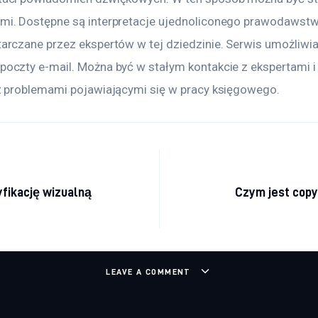
i. Dostępne są interpretacje ujednoliconego prawodawstwa
arczane przez ekspertów w tej dziedzinie. Serwis umożliwi
oczty e-mail. Można być w stałym kontakcie z ekspertami i 
z problemami pojawiającymi się w pracy księgowego.
a wpisu
yfikację wizualną
Czym jest copy
LEAVE A COMMENT