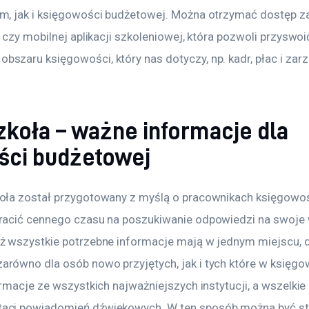
rm, jak i księgowości budżetowej. Można otrzymać dostęp 
n, czy mobilnej aplikacji szkoleniowej, która pozwoli przyswoi
bszaru księgowości, który nas dotyczy, np. kadr, płac i za
szkoła – ważne informacje dla
ści budżetowej
koła został przygotowany z myślą o pracownikach księgowoś
tracić cennego czasu na poszukiwanie odpowiedzi na swoje 
yż wszystkie potrzebne informacje mają w jednym miejscu, dz
arówno dla osób nowo przyjętych, jak i tych które w księgow
formacje ze wszystkich najważniejszych instytucji, a wszelkie
taci powiadomień dźwiękowych. W ten sposób można być sta