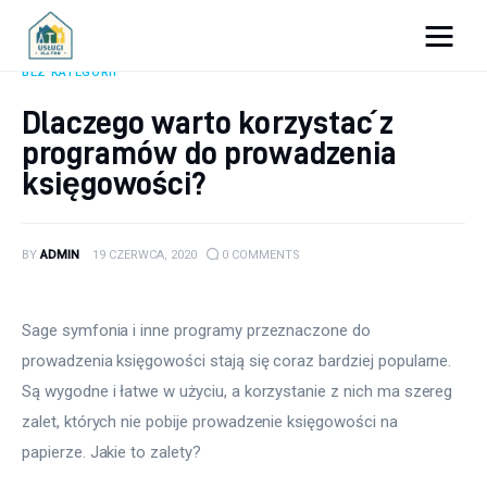
Porady dla firm
BEZ KATEGORII
Dlaczego warto korzystać z
Prowadzenie firmy
programów do prowadzenia
księgowości?
Urządzanie biura
Marketing firm
BY
ADMIN
19 CZERWCA, 2020
0
COMMENTS
Zdrowie pracowników
Sage symfonia i inne programy przeznaczone do 
Atrakcje
prowadzenia księgowości stają się coraz bardziej popularne. 
Są wygodne i łatwe w użyciu, a korzystanie z nich ma szereg 
Prawo
zalet, których nie pobije prowadzenie księgowości na 
Pozostałe
papierze. Jakie to zalety?