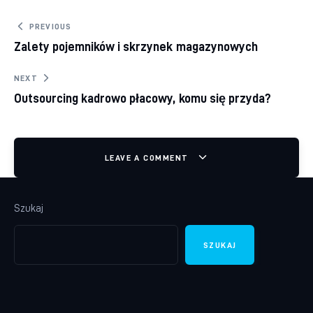
Nawigacja wpisu
PREVIOUS
Zalety pojemników i skrzynek magazynowych
NEXT
Outsourcing kadrowo płacowy, komu się przyda?
LEAVE A COMMENT
Szukaj
SZUKAJ