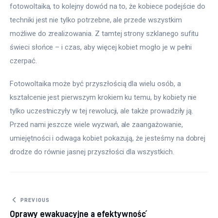
fotowoltaika, to kolejny dowód na to, że kobiece podejście do 
techniki jest nie tylko potrzebne, ale przede wszystkim 
możliwe do zrealizowania. Z tamtej strony szklanego sufitu 
świeci słońce – i czas, aby więcej kobiet mogło je w pełni 
czerpać.
Fotowoltaika może być przyszłością dla wielu osób, a 
kształcenie jest pierwszym krokiem ku temu, by kobiety nie 
tylko uczestniczyły w tej rewolucji, ale także prowadziły ją. 
Przed nami jeszcze wiele wyzwań, ale zaangażowanie, 
umiejętności i odwaga kobiet pokazują, że jesteśmy na dobrej 
drodze do równie jasnej przyszłości dla wszystkich.
Nawigacja wpisu
PREVIOUS
Oprawy ewakuacyjne a efektywność