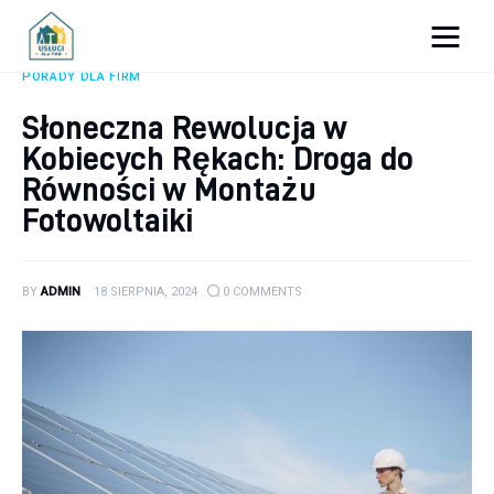
Porady dla firm
PORADY DLA FIRM
Słoneczna Rewolucja w
Prowadzenie firmy
Kobiecych Rękach: Droga do
Urządzanie biura
Równości w Montażu
Fotowoltaiki
Marketing firm
Zdrowie pracowników
BY
ADMIN
18 SIERPNIA, 2024
0
COMMENTS
Atrakcje
Prawo
Pozostałe