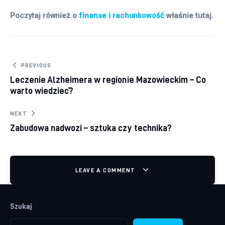
Poczytaj również o
finanse i rachunkowość
właśnie tutaj.
Nawigacja wpisu
PREVIOUS
Leczenie Alzheimera w regionie Mazowieckim – Co
warto wiedzieć?
NEXT
Zabudowa nadwozi – sztuka czy technika?
LEAVE A COMMENT
Szukaj