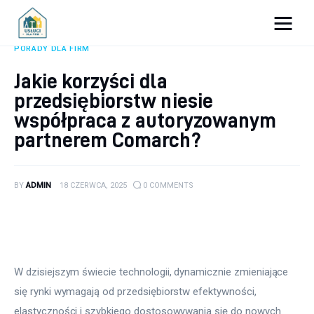
Porady dla firm
PORADY DLA FIRM
Jakie korzyści dla
Prowadzenie firmy
przedsiębiorstw niesie
Urządzanie biura
współpraca z autoryzowanym
partnerem Comarch?
Marketing firm
Zdrowie pracowników
BY
ADMIN
18 CZERWCA, 2025
0
COMMENTS
Atrakcje
Prawo
W dzisiejszym świecie technologii, dynamicznie zmieniające 
Pozostałe
się rynki wymagają od przedsiębiorstw efektywności, 
elastyczności i szybkiego dostosowywania się do nowych 