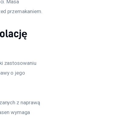
ci. Masa 
rzed przemakaniem.
olację
ki zastosowaniu 
awy o jego 
ązanych z naprawą 
asen wymaga 