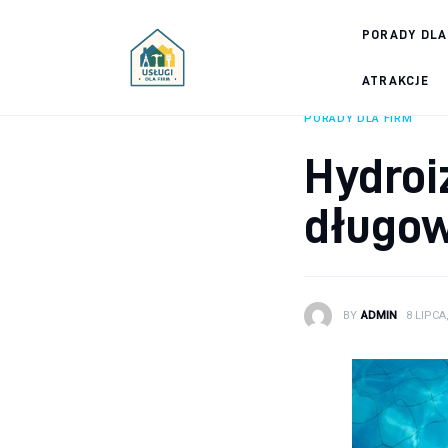
Porady dla firm
PORADY DLA
Prowadzenie firmy
ATRAKCJE
PORADY DLA FIRM
Urządzanie biura
Hydroi
Marketing firm
długow
Zdrowie pracowników
Atrakcje
BY
ADMIN
8 LIPCA
Prawo
Pozostałe