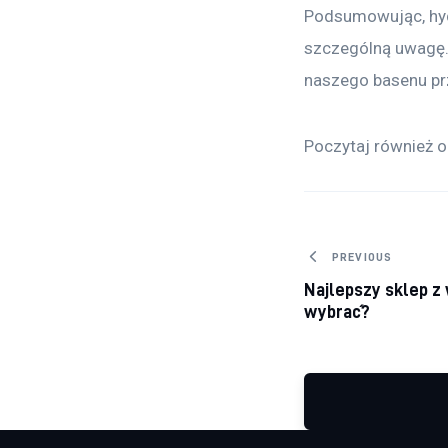
Podsumowując, hydr
szczególną uwagę. 
naszego basenu pr
Poczytaj również o
Nawigacj
PREVIOUS
Najlepszy sklep z 
wybrać?