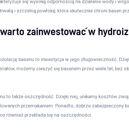
rakteryzuje się wysoką odpornością na działanie wody i wilgo
trwałą i szczelną powłokę, która skutecznie chroni basen p
warto zainwestować w hydroiz
izolację basenu to inwestycja w jego długowieczność. Dzię
iałów, możemy cieszyć się basenem przez wiele lat, bez ob
nu to także oszczędność. Dzięki niej, unikamy kosztów zwi
owanych przemakaniem. Ponadto, dobrze zabezpieczony b
 co również przekłada się na oszczędności.