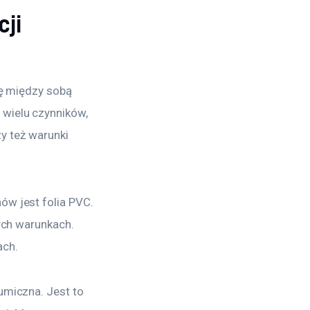
cji
ię między sobą 
wielu czynników, 
y też warunki 
w jest folia PVC. 
ych warunkach. 
ach.
umiczna. Jest to 