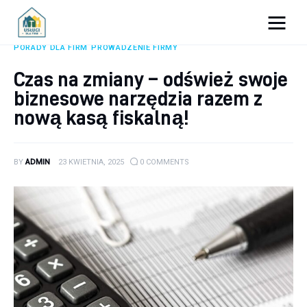
Porady dla firm
PORADY DLA FIRM
PROWADZENIE FIRMY
Czas na zmiany – odśwież swoje
Prowadzenie firmy
biznesowe narzędzia razem z
Urządzanie biura
nową kasą fiskalną!
Marketing firm
BY
ADMIN
23 KWIETNIA, 2025
0
COMMENTS
Zdrowie pracowników
Atrakcje
Prawo
Pozostałe