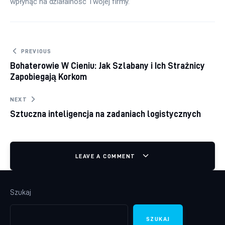
wpłynąć na działalność Twojej firmy.
Nawigacja wpisu
PREVIOUS
Bohaterowie W Cieniu: Jak Szlabany i Ich Strażnicy
Zapobiegają Korkom
NEXT
Sztuczna inteligencja na zadaniach logistycznych
LEAVE A COMMENT
Szukaj
SZUKAJ