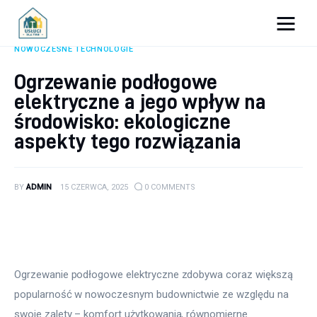
Porady dla firm
NOWOCZESNE TECHNOLOGIE
Ogrzewanie podłogowe
Prowadzenie firmy
elektryczne a jego wpływ na
Urządzanie biura
środowisko: ekologiczne
aspekty tego rozwiązania
Marketing firm
Zdrowie pracowników
BY
ADMIN
15 CZERWCA, 2025
0
COMMENTS
Atrakcje
Prawo
Ogrzewanie podłogowe elektryczne zdobywa coraz większą 
Pozostałe
popularność w nowoczesnym budownictwie ze względu na 
swoje zalety – komfort użytkowania, równomierne 